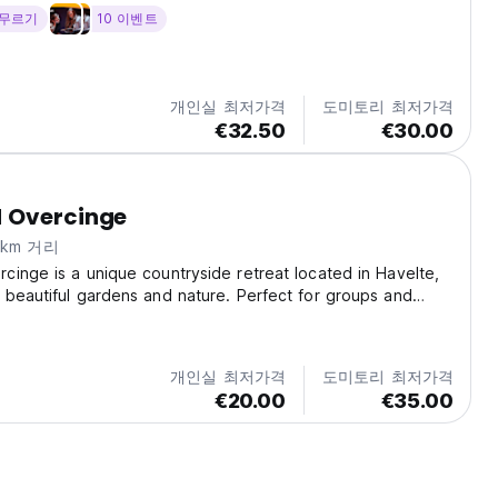
머무르기
10 이벤트
개인실 최저가격
도미토리 최저가격
€32.50
€30.00
 Overcinge
7km 거리
inge is a unique countryside retreat located in Havelte,
beautiful gardens and nature. Perfect for groups and
king for a peaceful stay, the property offers spacious
 free Wi-Fi, free parking, and a relaxing...
개인실 최저가격
도미토리 최저가격
€20.00
€35.00