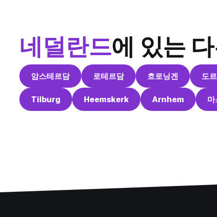
네덜란드
에 있는 
암스테르담
로테르담
흐로닝겐
도르
Tilburg
Heemskerk
Arnhem
마