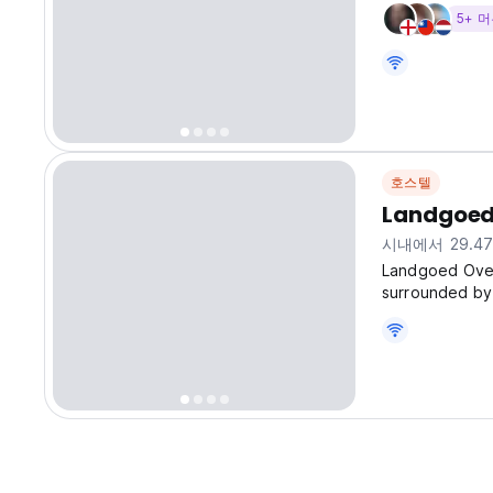
5+ 
호스텔
Landgoed
시내에서 29.4
Landgoed Overc
surrounded by 
travellers loo
accommodation,