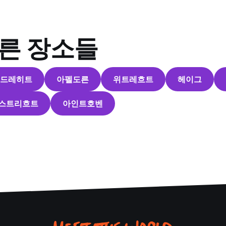
다른 장소들
드레히트
아펠도른
위트레흐트
헤이그
스트리흐트
아인트호벤