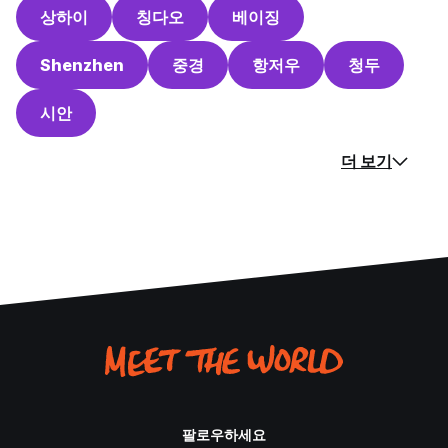
상하이
칭다오
베이징
Shenzhen
중경
항저우
청두
시안
더 보기
팔로우하세요