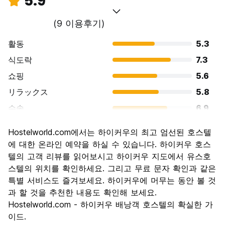
5.9
(9 이용후기)
활동
5.3
식도락
7.3
쇼핑
5.6
リラックス
5.8
수송
6.9
경치
5.3
Hostelworld.com에서는 하이커우의 최고 엄선된 호스텔
문화
5.3
에 대한 온라인 예약을 하실 수 있습니다. 하이커우 호스
나이트 라이프
텔의 고객 리뷰를 읽어보시고 하이커우 지도에서 유스호
4.2
스텔의 위치를 확인하세요. 그리고 무료 문자 확인과 같은
가격 대비 만족도
6.9
특별 서비스도 즐겨보세요. 하이커우에 머무는 동안 볼 것
과 할 것을 추천한 내용도 확인해 보세요.
Hostelworld.com - 하이커우 배낭객 호스텔의 확실한 가
이드.