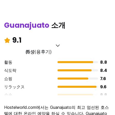
Guanajuato
소개
9.1
최상
(5 이용후기)
활동
8.8
식도락
8.4
쇼핑
7.6
リラックス
9.6
수송
8.8
경치
9.6
Hostelworld.com에서는 Guanajuato의 최고 엄선된 호스
문화
9.6
텔에 대한 온라인 예약을 하실 수 있습니다. Guanajuato