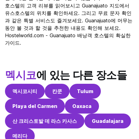
나이트 라이프
호스텔의 고객 리뷰를 읽어보시고 Guanajuato 지도에서
9.6
유스호스텔의 위치를 확인하세요. 그리고 무료 문자 확인
가격 대비 만족도
10.0
과 같은 특별 서비스도 즐겨보세요. Guanajuato에 머무는
동안 볼 것과 할 것을 추천한 내용도 확인해 보세요.
Hostelworld.com - Guanajuato 배낭객 호스텔의 확실한
가이드.
멕시코
에 있는 다른 장소들
멕시코시티
칸쿤
Tulum
Playa del Carmen
Oaxaca
산 크리스토발 데 라스 카사스
Guadalajara
메리다