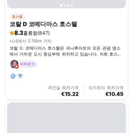
호스텔
코랄 D 코메디아스 호스텔
8.3
훌륭함
(847)
시내에서 0.16km 거리
코랄 드 코메디아스 호스텔은 과나후아토의 모든 관광 명소
에서 가까운 도시 중심부에 위치하고 있습니다. 저희 호스텔
은 개별 사물함, 온수 샤워실, 멋진 공용 공간 및 완비된 주방
머무르기
등 모든 편의 시설을 갖춘 편안한 공용 기숙사를 제공합니다.
또한 네트워크가 좋은 Wi-Fi, 책과 보드 게임도 무료로 제공
됩니다. 매일 다른 맛있는 조식을 즐기실 수 있습니다. 저희
직원들은 항상 편안하고 차분한 분위기를 유지하여 집처럼
개인실 최저가격
도미토리 최저가격
편안하게 지내실 수 있도록 언제든지 기꺼이...
€15.22
€10.45