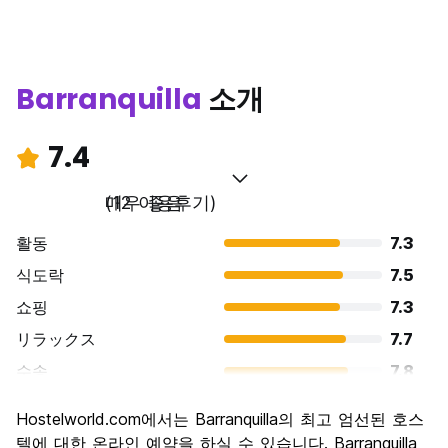
Barranquilla
소개
7.4
매우 좋음
(12 이용후기)
활동
7.3
식도락
7.5
쇼핑
7.3
リラックス
7.7
수송
7.8
경치
6.2
Hostelworld.com에서는 Barranquilla의 최고 엄선된 호스
문화
7.2
텔에 대한 온라인 예약을 하실 수 있습니다. Barranquilla