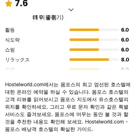
7.6
매우 좋음
(1 이용후기)
활동
6.0
식도락
6.0
쇼핑
6.0
リラックス
8.0
수송
6.0
경치
10.0
Hostelworld.com에서는 몸포스의 최고 엄선된 호스텔에
문화
10.0
대한 온라인 예약을 하실 수 있습니다. 몸포스 호스텔의
나이트 라이프
고객 리뷰를 읽어보시고 몸포스 지도에서 유스호스텔의
6.0
위치를 확인하세요. 그리고 무료 문자 확인과 같은 특별
가격 대비 만족도
10.0
서비스도 즐겨보세요. 몸포스에 머무는 동안 볼 것과 할
것을 추천한 내용도 확인해 보세요. Hostelworld.com -
몸포스 배낭객 호스텔의 확실한 가이드.