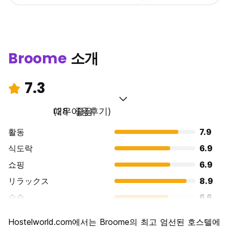
Broome
소개
7.3
매우 좋음
(28 이용후기)
활동
7.9
식도락
6.9
쇼핑
6.9
リラックス
8.9
수송
6.6
경치
8.0
Hostelworld.com에서는 Broome의 최고 엄선된 호스텔에