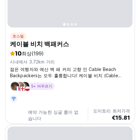
호스텔
케이블 비치 백패커스
10
최상
(199)
시내에서 3.72km 거리
젊은 여행자와 예산 백 패 커의 고향 인 Cable Beach
Backpackers는 모두 훌륭합니다! 케이블 비치 (Cable
Beach)와 매우 가깝게 위치한이 호텔은 모든 종류의 사람들
5+ 머무르기
과 배경 (특히 즐거운 시간을 원하는 사람들)에게 호소합니
다. 우리는 공동 화장실이있는 동성애자와 공동 기숙사를 모
두 갖추고 있습니다. 요청시 이용 가능한 더블 룸과 싱글 룸
이 있습니다. 우리의 객실은 항상 기본적이고 매우 깨끗하며
도미토리 최저가격
예약 가능한 싱글 룸이 없
덮인 베란다에 열리 며 정원 안뜰과...
€15.81
습니다