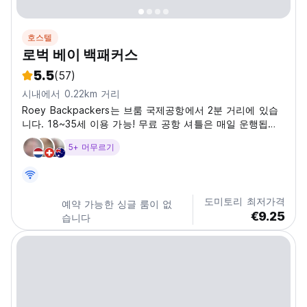
호스텔
로벅 베이 백패커스
5.5
(57)
시내에서 0.22km 거리
Roey Backpackers는 브룸 국제공항에서 2분 거리에 있습
니다. 18~35세 이용 가능! 무료 공항 셔틀은 매일 운행됩니
다. 우리는 마을 중심부에 위치하고 있으며 버스 정류장, 상
5+ 머무르기
점, 약국, 카페, 레스토랑, 갤러리, 은행 및 도서관에 접근할
수 있습니다. 현장에는 대형 열대 수영장, 공용 주방과 거실,
남성과 여성이 분리된 욕실, 세탁 시설, 바비큐 공간, 레스토
랑, 병 판매점, 스포츠 바, 오아시스 비어 가든 Ã¢â'¬'유명한
도미토리 최저가격
예약 가능한 싱글 룸이 없
웨트 티셔츠...
€9.25
습니다