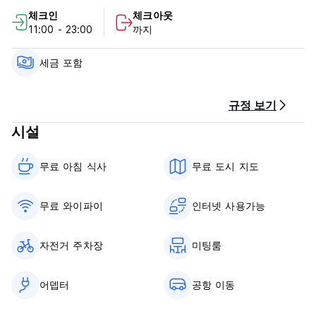
도착 시 현금으로 결제하세요.
체크인
체크아웃
세금이 포함되어 있습니다.
11:00 - 23:00
까지
취소 정책: 도착 48시간 전.
세금 포함
아침 식사가 포함되어 있습니다.
일반적인:
규정 보기
시설
통금 없음.
24시간 접수 가능 (Auto-translated from original language)
무료 아침 식사‎
무료 도시 지도
무료 와이파이
인터넷 사용가능
자전거 주차장
미팅룸
어뎁터
공항 이동