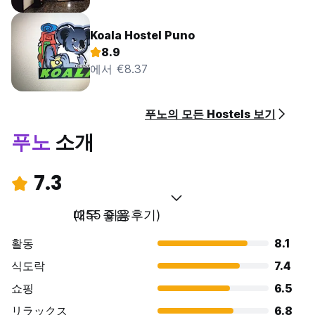
Koala Hostel Puno
8.9
에서 €8.37
푸노의 모든 Hostels 보기
푸노
소개
7.3
매우 좋음
(255 이용후기)
활동
8.1
식도락
7.4
쇼핑
6.5
リラックス
6.8