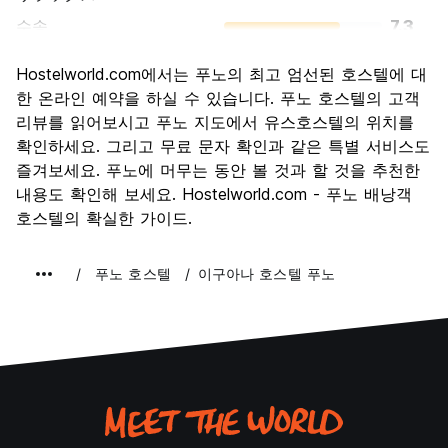
수송
7.3
경치
7.8
Hostelworld.com에서는 푸노의 최고 엄선된 호스텔에 대
문화
7.6
한 온라인 예약을 하실 수 있습니다. 푸노 호스텔의 고객
나이트 라이프
리뷰를 읽어보시고 푸노 지도에서 유스호스텔의 위치를
6.1
확인하세요. 그리고 무료 문자 확인과 같은 특별 서비스도
가격 대비 만족도
7.8
즐겨보세요. 푸노에 머무는 동안 볼 것과 할 것을 추천한
내용도 확인해 보세요. Hostelworld.com - 푸노 배낭객
호스텔의 확실한 가이드.
푸노 호스텔
이구아나 호스텔 푸노