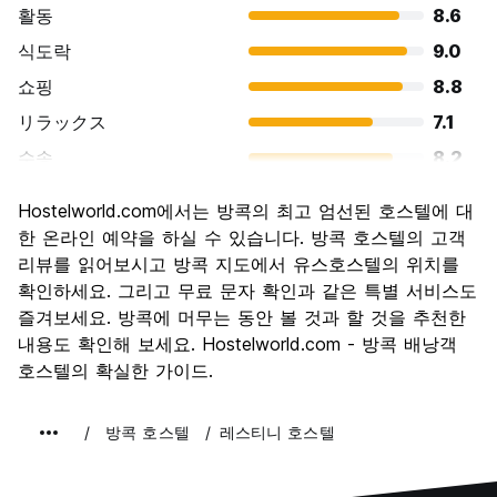
활동
8.6
식도락
9.0
쇼핑
8.8
リラックス
7.1
수송
8.2
경치
8.7
Hostelworld.com에서는 방콕의 최고 엄선된 호스텔에 대
문화
8.8
한 온라인 예약을 하실 수 있습니다. 방콕 호스텔의 고객
나이트 라이프
리뷰를 읽어보시고 방콕 지도에서 유스호스텔의 위치를
8.6
확인하세요. 그리고 무료 문자 확인과 같은 특별 서비스도
가격 대비 만족도
8.6
즐겨보세요. 방콕에 머무는 동안 볼 것과 할 것을 추천한
내용도 확인해 보세요. Hostelworld.com - 방콕 배낭객
호스텔의 확실한 가이드.
방콕 호스텔
레스티니 호스텔