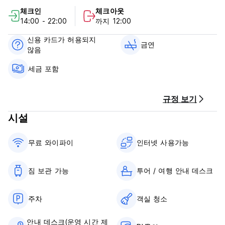
호스텔 앞 금고에 키카드를 준비하려면 늦은 체크인을 24시간 전
체크인
체크아웃
에 미리 알려주셔야 합니다.
14:00 - 22:00
까지 12:00
3. 체크인 시 현금으로만 전액 선결제가 가능합니다.
4. 체크인 시 키 카드 및 수건 보증금 THB200이 부과되며, 체크
신용 카드가 허용되지
아웃 시 반환됩니다.
금연
않음
5. 취소 정책: 도착일 최소 1일 전 사전 통보가 필요합니다.
6. 전 구역에서 흡연이 금지됩니다.
세금 포함
7. 사물함은 로비에 있으나 개인 자물쇠를 이용해 이용하시기 바
랍니다. (Auto-translated from original language)
규정 보기
시설
무료 와이파이
인터넷 사용가능
짐 보관 가능
투어 / 여행 안내 데스크
주차
객실 청소
안내 데스크(운영 시간 제