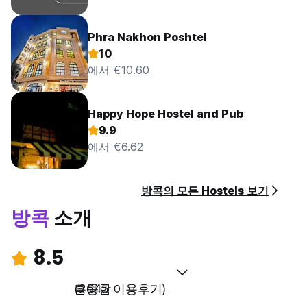
Phra Nakhon Poshtel
10
에서 €10.60
Happy Hope Hostel and Pub
9.9
에서 €6.62
방콕의 모든 Hostels 보기
방콕
소개
8.5
훌륭함
(2645 이용후기)