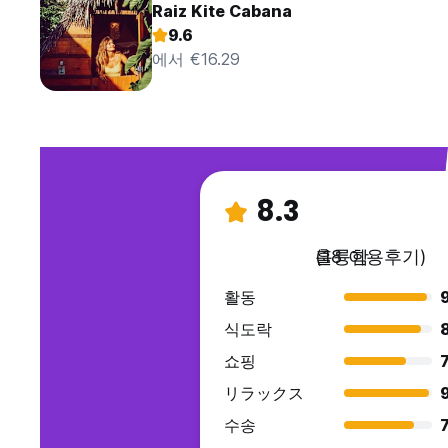
Raiz Kite Cabana
9.6
에서 €16.29
8.3
훌륭함
(18 이용후기)
활동
식도락
쇼핑
7
リラックス
수송
7