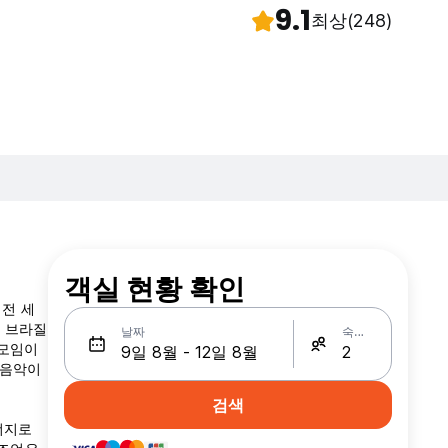
9.1
최상
(248)
객실 현황 확인
전 세
 브라질
날짜
숙박인원
 모임이
 음악이
검색
너지로