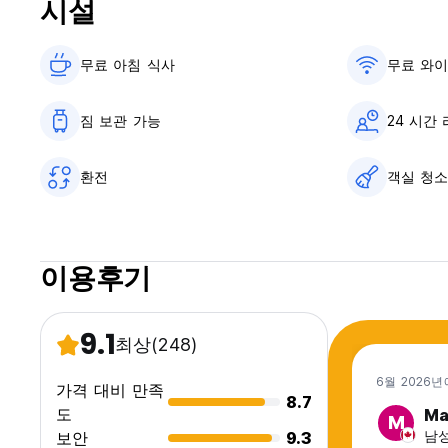
시설
무료 아침 식사‎
무료 와
짐 보관 가능
24 시간
환전
객실 청
이용후기
9.1
최상
(248)
6월 2026년
가격 대비 만족
8.7
도
Ma
M
남성
보안
9.3