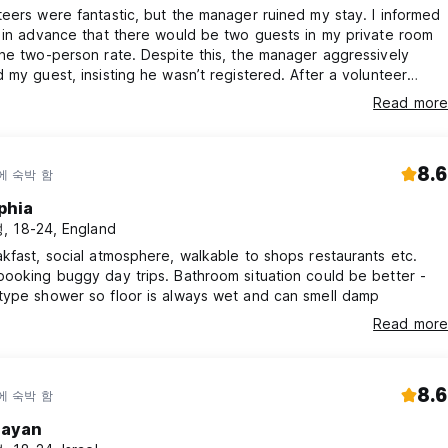
eers were fantastic, but the manager ruined my stay. I informed
 in advance that there would be two guests in my private room
he two-person rate. Despite this, the manager aggressively
 my guest, insisting he wasn’t registered. After a volunteer
I was right, he still refused to apologize, saying he had “nothing
Read more
ze for.” Mistakes happen. Refusing to admit one is terrible
ervice and completely unprofessional.
8.6
에 숙박 함
phia
 18-24, England
kfast, social atmosphere, walkable to shops restaurants etc.
ooking buggy day trips. Bathroom situation could be better -
type shower so floor is always wet and can smell damp
Read more
8.6
에 숙박 함
ayan