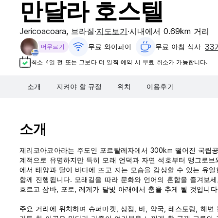
만달라 호스텔
Jericoacoara
,
브라질
지도보기
시내에서 0.69km 거리
33
무료 와이파이
무료 아침 식사‎
머무르기
최소 4일 전 또는 그보다 더 일찍 예약 시 무료 취소가 가능합니다.
소개
지켜야 할 규정
위치
이용후기
소개
제리코아코아라는 주도인 포르탈레자에서 300km 떨어진 국립
계적으로 유명하지만 특히 모래 언덕과 자연 석호부터 맹그로브
에서 태양과 달이 바다에 뜨고 지는 모습을 감상할 수 있는 유일한 장
함께 ​​진행됩니다. 모래길을 따라 문화와 언어의 혼합을 즐겨보
흐르고 삼바, 포로, 레게가 달빛 아래에서 춤을 추게 될 것입니다
주요 거리에 위치하며 슈퍼마켓, 상점, 바, 약국, 레스토랑, 해변