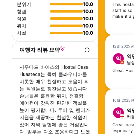
분위기
10.0
This hostal
staff is s
청결
10.0
make it a 
직원
10.0
위치
10.0
시설
10.0
12월 2025
여행자 리뷰 요약
익
익
남성,
시우다드 바예스의 Hostal Casa
Great Hos
Huasteca는 특히 클라우디아를
비롯한 매우 친절하고 도움이 되
는 직원들로 칭찬받고 있습니다.
손님들은 훌륭한 위치, 청결함,
10월 2025
에어컨이 갖춰진 편안한 객실을
높이 평가합니다. 투어 및 렌터카
익
익
커플,
지원을 제공하는 친절한 직원이
있어 지역 탐험에 좋은 거점입니
Great base
especially
다. 일부는 다소 조용하다고 느꼈