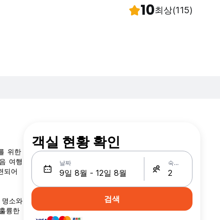
10
최상
(115)
객실 현황 확인
를 위한
다음 여행
날짜
숙박인원
마련되어
검색
운 명소와
장 훌륭한