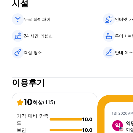
시설
무료 와이파이
인터넷 
24 시간 리셉션
투어 / 
객실 청소
안내 데스
이용후기
10
최상
(115)
1월 2026년
가격 대비 만족
10.0
도
익
익
여성
보안
10.0