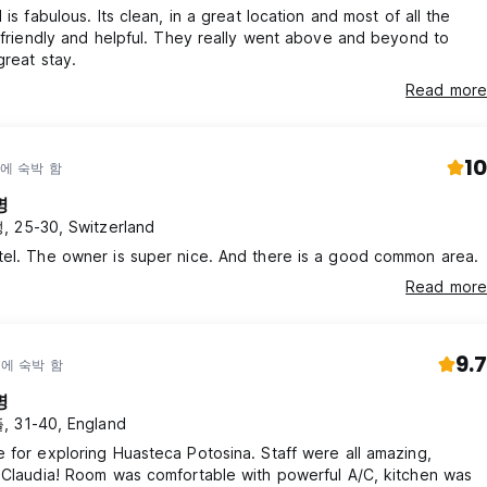
 is fabulous. Its clean, in a great location and most of all the
o friendly and helpful. They really went above and beyond to
great stay.
Read more
10
년에 숙박 함
명
 25-30, Switzerland
tel. The owner is super nice. And there is a good common area.
Read more
9.7
년에 숙박 함
명
 31-40, England
 for exploring Huasteca Potosina. Staff were all amazing,
 Claudia! Room was comfortable with powerful A/C, kitchen was