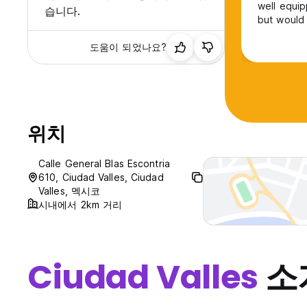
well equip
습니다.
but would 
large tabl
도움이 되었나요?
offers car
advantage 
위치
Calle General Blas Escontria
610, Ciudad Valles, Ciudad
Valles, 멕시코
시내에서 2km 거리
Ciudad Valles
소