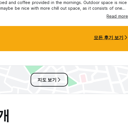
ped and coffee provided in the mornings. Outdoor space is nice
maybe be nice with more chill out space, as it consists of one
e and chairs, often used by staff. Worth noting the hostal also
Read more
 hire at a slightly discounted rate for guests, which we took
of. They can also help you to arrange tours.
모든 후기 보기
지도 보기
개