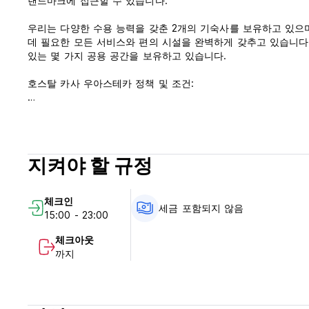
랜드마크에 접근할 수 있습니다.
우리는 다양한 수용 능력을 갖춘 2개의 기숙사를 보유하고 있으
데 필요한 모든 서비스와 편의 시설을 완벽하게 갖추고 있습니다
있는 몇 가지 공용 공간을 보유하고 있습니다.
호스탈 카사 우아스테카 정책 및 조건:
취소 정책: 도착 24시간 전.
체크인 시간은 15:00~23:00입니다.
11시 이전에 체크아웃하세요.
지켜야 할 규정
도착 시 현금으로 결제하세요.
체크인
세금은 포함되지 않습니다 - 19.00%
세금 포함되지 않음
15:00 - 23:00
일반적인:
체크아웃
까지
리셉션 서비스는 07:00부터 20:00까지 운영됩니다. 20시 이
벨을 이용해 전화주시면 됩니다.
통금 없음.
최대 체류 기간은 14일입니다. (Auto-translated from original l