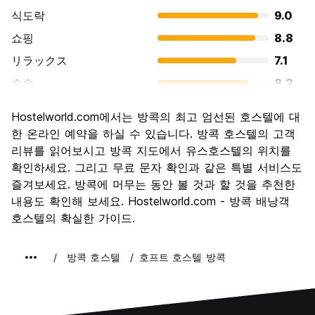
식도락
9.0
쇼핑
8.8
リラックス
7.1
수송
8.2
경치
8.7
Hostelworld.com에서는 방콕의 최고 엄선된 호스텔에 대
문화
8.8
한 온라인 예약을 하실 수 있습니다. 방콕 호스텔의 고객
나이트 라이프
리뷰를 읽어보시고 방콕 지도에서 유스호스텔의 위치를
8.6
확인하세요. 그리고 무료 문자 확인과 같은 특별 서비스도
가격 대비 만족도
8.6
즐겨보세요. 방콕에 머무는 동안 볼 것과 할 것을 추천한
내용도 확인해 보세요. Hostelworld.com - 방콕 배낭객
호스텔의 확실한 가이드.
방콕 호스텔
호프트 호스텔 방콕