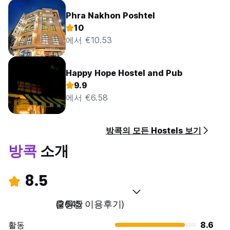
Phra Nakhon Poshtel
10
에서 €10.53
Happy Hope Hostel and Pub
9.9
에서 €6.58
방콕의 모든 Hostels 보기
방콕
소개
8.5
훌륭함
(2645 이용후기)
활동
8.6