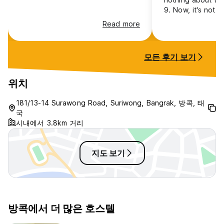
9. Now, it's not 
something cheap 
Read more
Silom. Perfect. T
wrong with it, but
properties to ens
모든 후기 보기
likelihood of hav
experience, & thi
deserve 9.9. It's
위치
Location is avera
door is never lock
181/13-14 Surawong Road, Suriwong, Bangrak, 방콕, 태
Bangkok, so prob
국
dangerous is gon
시내에서 3.8km 거리
it's open 24/7. :/
지도 보기
방콕에서 더 많은 호스텔