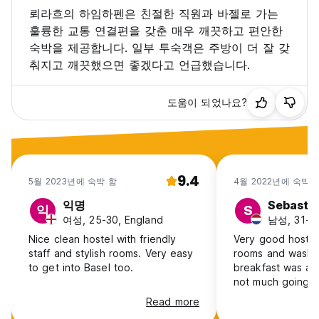
뢰라흐의 하임하펜은 친절한 직원과 바젤로 가는
훌륭한 교통 연결편을 갖춘 매우 깨끗하고 편안한
숙박을 제공합니다. 일부 투숙객은 주방이 더 잘 갖
춰지고 깨끗했으면 좋겠다고 언급했습니다.
도움이 되었나요?
9.4
5월 2023년에 숙박 함
4월 2022년에 숙박 
익명
Sebasti
익
S
여성, 25-30, England
남성, 31-40
Nice clean hostel with friendly
Very good hostel
staff and stylish rooms. Very easy
rooms and wash fa
to get into Basel too.
breakfast was al
not much going o
there, but I belie
Read more
weekends it’s different