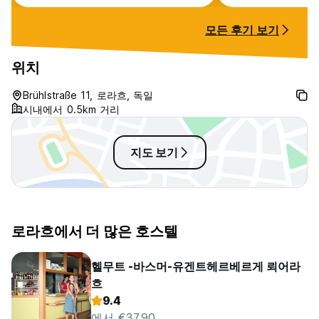
there is a hughe
hostel for staying
모든 후기 보기
for being in the
Basel and nature
when you’re just
위치
overnight on the
Germany.
Brühlstraße 11, 로라흐, 독일
시내에서 0.5km 거리
지도 보기
로라흐에서 더 많은 호스텔
헬무트 -바스머-유겐트헤르베르게 뢰어라
흐
9.4
에서 €37.90