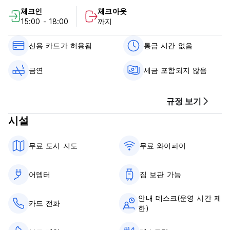
Heimathafen은 박물관/Burghof 기차역 바로 옆에 위치하고 있으
체크인
체크아웃
며 시내 중심가에서 도보로 단 5분 거리에 있습니다. 활기 넘치는
15:00 - 18:00
까지
도심인 Lörrach는 우리에서 도보로 단 4분 거리에 있습니다
(400m). 버스 정류장은 900m 떨어져 있으며 기차로 단 한 정거
장 거리에 있습니다. 버스 정류장은 도보(900m) 또는 기차(1정거
신용 카드가 허용됨
통금 시간 없음
장)로 쉽게 도달할 수 있습니다. 자동차로 여행하시는 경우, 도보
로 단 3분 거리에 있는 Burghof 주차장을 이용하실 수 있습니다.
금연
세금 포함되지 않음
각 객실에는 편안한 박스 스프링 침대 또는 박스 스프링 매트리스
가 제공되며 베개, 시트, 담요, 커버 및 수건이 포함되어 있습니다.
규정 보기
각 침대에는 야간 조명, 선반, 전기 콘센트는 물론 잠글 수 있는
캐비닛도 마련되어 있습니다.
시설
하이마타펜 정책 및 조건:
무료 도시 지도
무료 와이파이
취소 정책: 도착 24시간 전.
어뎁터
짐 보관 가능
체크인 시간은 15:00~22:00입니다.
11시 이전에 체크아웃하세요.
안내 데스크(운영 시간 제
카드 전화
한)
도착 시 현금, 신용카드, 직불카드로 결제하세요.
이 숙박 시설에서는 도착 전에 카드를 사전 승인할 수 있습니다.