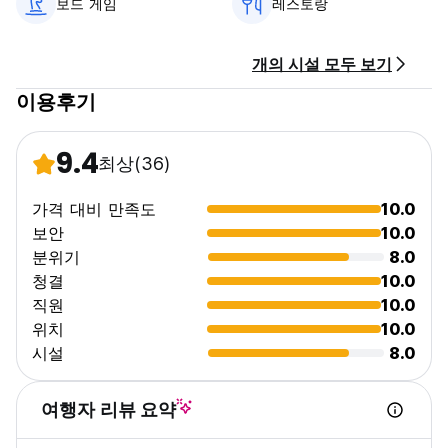
보드 게임
레스토랑
세금이 포함되어 있습니다.
아침 식사는 포함되어 있지 않습니다. 1인당 하루 9.50 EUR입니
다.
개의 시설 모두 보기
이용후기
일반적인:
리셉션: 06:00 - 22:00.
통금 없음. (Auto-translated from original language)
9.4
최상
(36)
가격 대비 만족도
10.0
보안
10.0
분위기
8.0
청결
10.0
직원
10.0
위치
10.0
시설
8.0
여행자 리뷰 요약