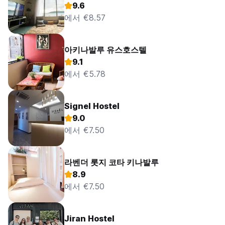
9.6
에서 €8.57
아키나발루 유스호스텔
9.1
에서 €5.78
Signel Hostel
9.0
에서 €7.50
라벤더 롯지 코타 키나발루
8.9
에서 €7.50
Jiran Hostel