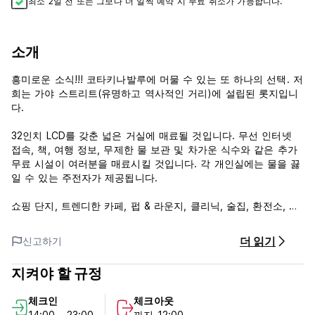
최소 2일 전 또는 그보다 더 일찍 예약 시 무료 취소가 가능합니다.
소개
흥미로운 소식!!! 코타키나발루에 머물 수 있는 또 하나의 선택. 저
희는 가야 스트리트(유명하고 역사적인 거리)에 설립된 롯지입니
다.
32인치 LCD를 갖춘 넓은 거실에 매료될 것입니다. 무선 인터넷
접속, 책, 여행 정보, 무제한 물 보관 및 차가운 식수와 같은 추가
무료 시설이 여러분을 매료시킬 것입니다. 각 개인실에는 물을 끓
일 수 있는 주전자가 제공됩니다.
쇼핑 단지, 트렌디한 카페, 펍 & 라운지, 클리닉, 술집, 환전소, 에
어아시아 항공 센터, 섬/산으로 가는 대중교통 등 다양한 현대적
편의 시설에 쉽게 접근할 수 있는 멋진 여행 위치를 갖추고 있습
더 읽기
신고하기
니다. 키나발루, 사바 관광 센터, 앳킨슨 시계탑, 시그널 힐, 일요
일 시장, 건식/습식 시장, 필리핀 시장, 영화관 및 기타.
지켜야 할 규정
통금 없음.
체크인
체크아웃
CCTV와 컴퓨터 잠금장치로 보안을 강화합니다.
14:00 - 23:00
까지 12:00