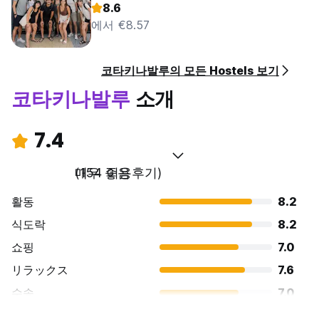
8.6
에서 €8.57
코타키나발루의 모든 Hostels 보기
코타키나발루
소개
7.4
매우 좋음
(154 이용후기)
활동
8.2
식도락
8.2
쇼핑
7.0
リラックス
7.6
수송
7.0
경치
7.2