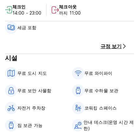
스 등 가격에 포함되지 않은 서비스를 제공합니다. 그리고 가장
체크인
체크아웃
편안한 시간을 보내고 싶다면 우리 바에 오세요!
14:00 - 23:00
까지 11:00
Colectivo(버스 터미널 mnibus)로 도착하는 경우 단 15분 거리에
있으며 24시간 체크인이 가능합니다.
세금 포함
체크인은 오전 12시부터 가능합니다.
일찍부터 수하물 보관이 가능합니다.
규정 보기
시설
오전 11시 30분에 체크아웃하세요 (Auto-translated from
original language)
무료 도시 지도
무료 와이파이
무료 보안 사물함
무료 수하물 보관
자전거 주차장
코워킹 스페이스
안내 데스크(운영 시간 제
짐 보관 가능
한)