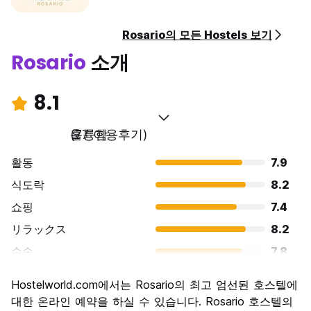
Rosario의 모든 Hostels 보기
Rosario
소개
8.1
훌륭함
(77 이용후기)
활동
7.9
식도락
8.2
쇼핑
7.4
リラックス
8.2
수송
7.8
경치
8.2
Hostelworld.com에서는 Rosario의 최고 엄선된 호스텔에
문화
8.6
대한 온라인 예약을 하실 수 있습니다. Rosario 호스텔의