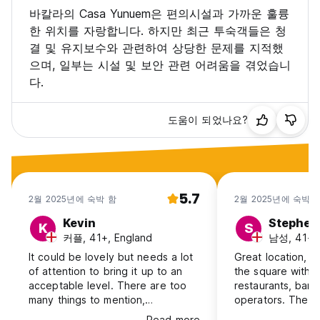
바칼라의 Casa Yunuem은 편의시설과 가까운 훌륭
한 위치를 자랑합니다. 하지만 최근 투숙객들은 청
결 및 유지보수와 관련하여 상당한 문제를 지적했
으며, 일부는 시설 및 보안 관련 어려움을 겪었습니
다.
도움이 되었나요?
5.7
2월 2025년에 숙박 함
2월 2025년에 숙박 
Kevin
Stephen
K
S
커플, 41+, England
남성, 41+, 
It could be lovely but needs a lot
Great location, j
of attention to bring it up to an
the square with 
acceptable level. There are too
restaurants, bars
many things to mention,
operators. The only hiccup was
everything feels past its best and
that the Wi-Fi di
Read more