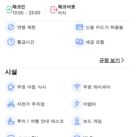
다. 도시.
체크인
체크아웃
13:00 - 23:00
까지
Casa Yunuem은 가족이 운영하는 멋진 주택 관리자입니다. 우리
의 임무는 귀하가 집처럼 느낄 수 있도록 하고 여기 Bacalar에서
가장 중요한 장소를 탐험하고 방문할 수 있는 시설을 제공하는 것
연령 제한
신용 카드가 허용됨
입니다. 숙소에는 3개의 개인실과 5개의 공용실, 공용 욕실, 3개
의 커뮤니티 공간, 요리를 하거나 냉장고에 무언가를 보관하고 싶
통금시간
세금 포함
은 경우를 위한 주방, 숙소 전역에 TV 공간과 WIFI가 갖춰져 있습
니다.
규정 보기
카사 유누엠 정책 및 조건:
시설
취소 정책: 도착 72시간 전.
무료 아침 식사‎
무료 와이파이
체크인은 13:00부터입니다.
12:00 이전에 체크아웃하세요.
자전거 주차장
어뎁터
도착 시 현금, 신용카드, 직불카드로 결제하세요.
이 숙소에서는 귀하의 신용카드를 사전 승인할 수 있습니다.
투어 / 여행 안내 데스크
보드 게임
세금이 포함되어 있습니다.
아침 식사가 포함되어 있습니다.