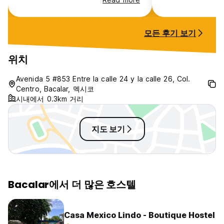
needs replacing. Very good
room but that’s 
location and the staff were fine
changer
and friendly.
모든 후기 보기
위치
Avenida 5 #853 Entre la calle 24 y la calle 26, Col.
Centro, Bacalar, 멕시코
시내에서 0.3km 거리
지도 보기
Bacalar에서 더 많은 호스텔
Casa Mexico Lindo - Boutique Hostel