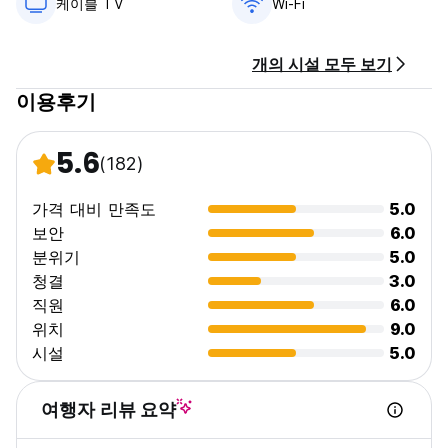
케이블 TV
Wi-Fi
일반적인:
리셉션 서비스는 23:00까지 이용 가능합니다.
개의 시설 모두 보기
00:00까지 통행금지.
이용후기
18세 미만의 고객은 받지 않습니다.
최대 체류 기간은 14일입니다. (Auto-translated from original
language)
5.6
(182)
가격 대비 만족도
5.0
보안
6.0
분위기
5.0
청결
3.0
직원
6.0
위치
9.0
시설
5.0
여행자 리뷰 요약