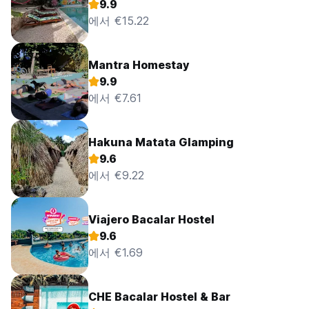
9.9
에서 €15.22
Mantra Homestay
9.9
에서 €7.61
Hakuna Matata Glamping
9.6
에서 €9.22
Viajero Bacalar Hostel
9.6
에서 €1.69
CHE Bacalar Hostel & Bar