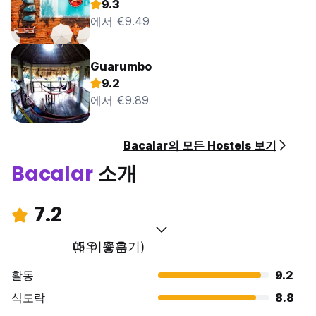
9.3
에서 €9.49
Guarumbo
9.2
에서 €9.89
Bacalar의 모든 Hostels 보기
Bacalar
소개
7.2
매우 좋음
(5 이용후기)
활동
9.2
식도락
8.8