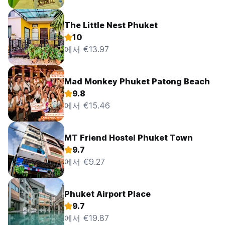
The Little Nest Phuket
10
에서 €13.97
Mad Monkey Phuket Patong Beach
9.8
에서 €15.46
MT Friend Hostel Phuket Town
9.7
에서 €9.27
Phuket Airport Place
9.7
에서 €19.87