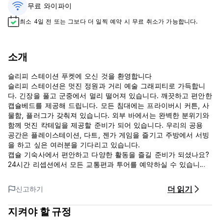
무료 와이파이
최소 4일 전 또는 그보다 더 일찍 예약 시 무료 취소가 가능합니다.
소개
슬리피 스테이션 푸켓에 오신 것을 환영합니다
슬리피 스테이션은 멋진 정원과 거리 예술 그래피티로 가득합니
다. 긴장을 풀고 군중에서 멀리 떨어져 있습니다. 깨끗하고 편안한
캡슐베드를 제공해 드립니다. 모든 침대에는 프라이버시 커튼, 사
물함, 플러그가 갖춰져 있습니다. 외부 바에서는 완벽한 분위기와
함께 멋진 칵테일을 제공할 준비가 되어 있습니다. 우리의 공용
공간은 플레이스테이션, 다트, 젠가 게임을 즐기고 주방에서 서빙
을 하고 싶은 여러분을 기다리고 있습니다.
캡슐 기숙사에서 편안하고 다양한 활동을 즐길 준비가 되셨나요?
24시간 리셉션에서 모든 교통편과 투어를 예약하실 수 있습니다.
슬리피 스테이션은 카타 해변의 백사장과 맑은 바닷물에서 단 7
분 거리에 위치해 있으며, 7/11까지 도보로 1분, 파통 해변까지 차
더 읽기
신고하기
로 15분, 푸켓 올드타운까지 차로 30분 거리에 있습니다.
우리는 당신을 기다리고 있습니다 ...
지켜야 할 규정