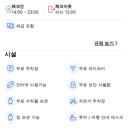
.
체크인
체크아웃
14:00 - 23:00
까지 12:00
푸켓의 태양을 경험하고, 바다와 잊을 수 없는 순간을 즐기기에
이보다 더 좋은 곳은 없습니다.
세금 포함
***숙소 정책 및 조건:
1. 취소 정책: 도착 3일 전에 취소하면 100% 수수료가 부과됩니
다. 노쇼(No Show) 100% 충전.
규정 보기
2. 체크인은 14시부터 입니다.
시설
3. 정오 12시 이전에 체크아웃하세요.
4. 도착 시 현금이나 신용카드로 요금을 결제하세요.
5. 리셉션 운영시간: 오전 08:00 - 오후 11:00
무료 주차장
무료 와이파이
6. 세금이 포함되어 있습니다.
7. 아침 식사는 포함되어 있지 않습니다.
8. 애완동물은 금지됩니다. (Auto-translated from original
인터넷 사용가능
무료 보안 사물함
language)
무료 수하물 보관
자전거 주차장
짐 보관 가능
투어 / 여행 안내 데스크