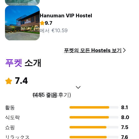
Hanuman VIP Hostel
9.7
에서 €10.59
푸켓의 모든 Hostels 보기
푸켓
소개
7.4
매우 좋음
(485 이용후기)
활동
8.1
식도락
8.0
쇼핑
7.5
リラックス
7.6