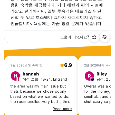
용한 숙박을 제공합니다. 카타 해변과 편의 시설에
가깝고 편리하지만, 일부 투숙객은 매트리스가 단
단할 수 있고 호스텔이 그다지 사교적이지 않다고
언급합니다. 욕실에는 가끔 청결 문제가 있습니다.
도움이 되었나요?
6.9
3월 2026년에 숙박 함
2월 2026년에 숙박 
hannah
Riley
H
R
여성 그룹, 18-24, England
남성, 25-30,
the area was my main issue but
Overall was a go
thats because we chose poorly
for the money, t
based on what we wanted to do.
smell abit and all
the room smelled very bad (i think
shut easily so p
was a person) but no ventilation
slamming doors al
Read more
so was not very pleasant. the
a little annoying