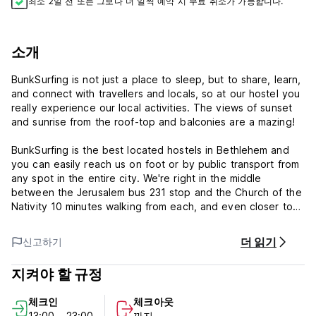
최소 2일 전 또는 그보다 더 일찍 예약 시 무료 취소가 가능합니다.
소개
BunkSurfing is not just a place to sleep, but to share, learn,
and connect with travellers and locals, so at our hostel you
really experience our local activities. The views of sunset
and sunrise from the roof-top and balconies are a mazing!
BunkSurfing is the best located hostels in Bethlehem and
you can easily reach us on foot or by public transport from
any spot in the entire city. We're right in the middle
between the Jerusalem bus 231 stop and the Church of the
Nativity 10 minutes walking from each, and even closer to
Bethlehem University.
더 읽기
신고하기
Hostel offers dormitory rooms. Free Wi-Fi is available trough
out the property. Common room, language storage and
지켜야 할 규정
kitchen is available at guest's disposal.
체크인
체크아웃
Bunksurfing Hostel Policies & Conditions:
13:00 - 23:00
까지