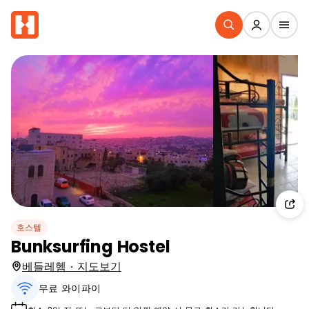
호스텔
Bunksurfing Hostel
베들레헴 · 지도보기
무료 와이파이