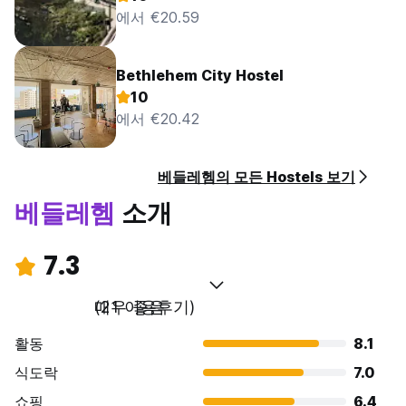
에서 €20.59
Bethlehem City Hostel
10
에서 €20.42
베들레헴의 모든 Hostels 보기
베들레헴
소개
7.3
매우 좋음
(21 이용후기)
활동
8.1
식도락
7.0
쇼핑
6.4