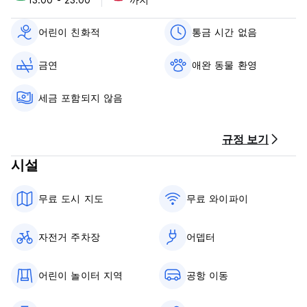
Check in from 16:00 to 23:00.
Check out from 07:00 to 11:00.
어린이 친화적
통금 시간 없음
Cancellation policy: 72 h before arrival.
금연
애완 동물 환영
Payment upon arrival by cash.
세금 포함되지 않음
Taxes not included - 22.00%
Breakfast not included.
규정 보기
General:
Reception times: 07:00 – 11:00 & 16:00-23:00.
시설
No curfew.
Pet friendly.
Child friendly.
무료 도시 지도
무료 와이파이
Non smoking.
The Maximum stay is 14 days
자전거 주차장
어뎁터
어린이 놀이터 지역
공항 이동