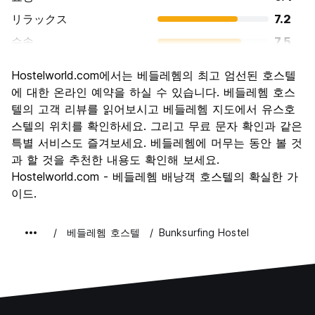
リラックス
7.2
수송
7.5
경치
8.5
Hostelworld.com에서는 베들레헴의 최고 엄선된 호스텔
문화
8.5
에 대한 온라인 예약을 하실 수 있습니다. 베들레헴 호스
나이트 라이프
텔의 고객 리뷰를 읽어보시고 베들레헴 지도에서 유스호
4.7
스텔의 위치를 확인하세요. 그리고 무료 문자 확인과 같은
가격 대비 만족도
7.9
특별 서비스도 즐겨보세요. 베들레헴에 머무는 동안 볼 것
과 할 것을 추천한 내용도 확인해 보세요.
Hostelworld.com - 베들레헴 배낭객 호스텔의 확실한 가
이드.
베들레헴 호스텔
Bunksurfing Hostel