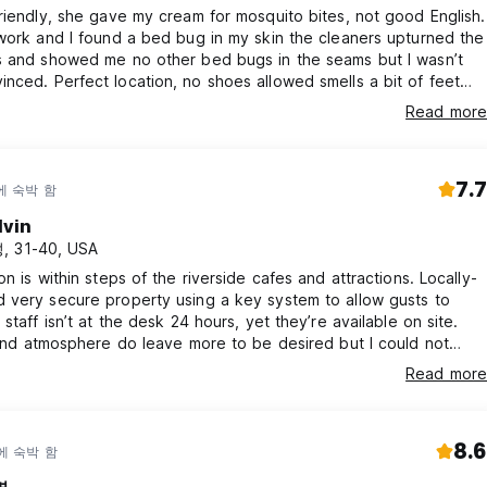
riendly, she gave my cream for mosquito bites, not good English.
work and I found a bed bug in my skin the cleaners upturned the
s and showed me no other bed bugs in the seams but I wasn’t
 allowed smells a bit of feet
lean enough. Sadly we had weird people in our room
Read more
us feel a bit uncomfortable and a couple that lay in the same
bed kissing and rubbing feet. We were in the 8-bed bunks
7.7
에 숙박 함
lvin
, 31-40, USA
on is within steps of the riverside cafes and attractions. Locally-
 very secure property using a key system to allow gusts to
 staff isn’t at the desk 24 hours, yet they’re available on site.
 and atmosphere do leave more to be desired but I could not
have asked for a better hostel stay in Kosovo.
Read more
8.6
에 숙박 함