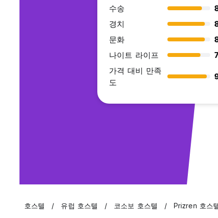
수송
8
경치
문화
나이트 라이프
7
가격 대비 만족
도
호스텔
유럽 호스텔
코소보 호스텔
Prizren 호스