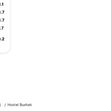
.1
8.7
8.7
.7
9.2
텔
Hostel Bushati