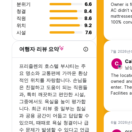
분위기
6.6
Owner is f
AC didn’t 
청결
8.4
mattresse
직원
8.6
100% convinced. Perfect location, no shoes
위치
9.2
but other than that c
시설
7.6
that made 
여행자 리뷰 요약
7월 2026년
Ca
C
프리즐렌의 호스텔 부샤티는 주
남성
요 명소와 교통편에 가까운 환상
The locati
적인 위치를 자랑합니다. 손님들
owned and
은 친절하고 도움이 되는 직원들
enter. The
Facilities
과, 특히 깨끗하고 편안한 시설,
그중에서도 욕실을 높이 평가합
니다. 최근 리뷰 중 일부는 침실
과 공용 공간이 어둡고 답답할 수
있으며, 때때로 욕실 청결이나 급
6월 2026년
수 문제가 발생할 수 있다고 언급