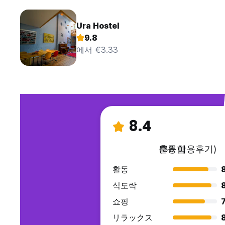
Ura Hostel
9.8
에서 €3.33
8.4
훌륭함
(33 이용후기)
활동
8
식도락
쇼핑
7
リラックス