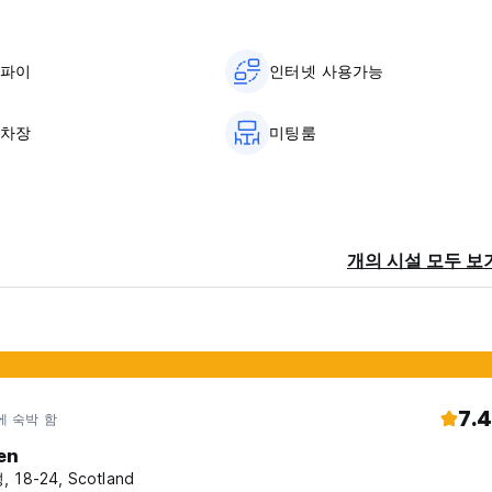
이파이
인터넷 사용가능
주차장
미팅룸
동
개의 시설 모두 보
7.4
에 숙박 함
len
 18-24, Scotland