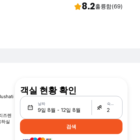
8.2
훌륭함
(69)
객실 현황 확인
shati
날짜
숙박인원
 프리즈렌
이용하실
검색