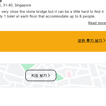
명
 31-40, Singapore
 very close the stone bridge but it can be a little hard to find it
Only 1 toilet at each floor that accommodate up to 8 people.
Read more
모든 후기 보기
지도 보기