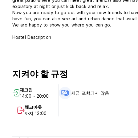
great patio where you can meet great friends! also we ha
expiatory at night or just kick back and relax.
Now you are ready to go out with your new friends to have
have fun, you can also see art and urban dance that usual
We are happy to show you where you can go.
Hostel Description
In the city of Guadalajara, Jalisco, the Americana neighbor
gastronomy and you can find it within a 2 minute walk. Nea
short time. Historical center of Guadalajara in less than 1
thing is that we are in the middle of all the main tourist p
지켜야 할 규정
time.
Free Features:
체크인
세금 포함되지 않음
14:00 - 20:00
WiFi, Parking, multiple living rooms for your comfort, trad
ingredients for your food, daily cleaning service, city maps
체크아웃
까지 12:00
Our facilities include clean private rooms with shared bat
closet, 24 hour hot showers. Also we have armchairs and ta
are always clean trying to keep the place surrounded by p