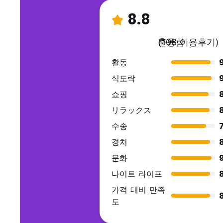
8.8
훌륭함
(108 이용후기)
활동
식도락
쇼핑
リラックス
수송
7
경치
문화
나이트 라이프
가격 대비 만족
도