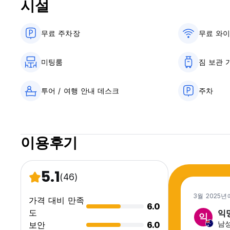
시설
Stay with us and discover another way to live the experien
Check in 14:00 pm a 8:00 p.m
무료 주차장
무료 와
Check out 12:00 pm
미팅룸
짐 보관 
We hope to see you on your arrival!
투어 / 여행 안내 데스크
주차
이용후기
5.1
(46)
3월 2025년
가격 대비 만족
6.0
도
익
익
남성,
보안
6.0