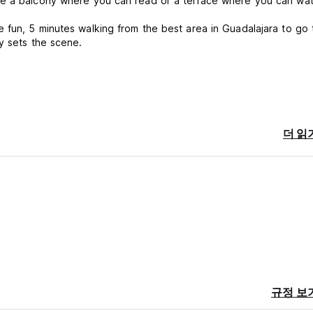
ve a balcony where you can read or a terrace where you can wa
 fun, 5 minutes walking from the best area in Guadalajara to go 
ly sets the scene.
hood is recognized for having more restaurants with different opt
rby you can take different buses that can take you to the Center
더 읽
0 min. The Expiatory Temple 5 minutes, or 12 minutes walking. The
laces of Guadalajara, a midpoint to get anywhere you want in a sho
itional Mexican games to have a fun time, kitchen utensils and som
.
hroom, and 6 bed dorms (mixed) with balcony and high ceilings, s
bles to work, fully equipped kitchen, balcony and terrace, the a
규정 보
lants and colors and best of all a good atmosphere .