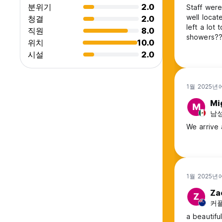
분위기
2.0
Staff wer
well locat
청결
2.0
left a lot 
직원
8.0
showers??)
위치
10.0
staying ag
시설
2.0
1월 2025년
Mi
M
남성,
We arrive 
1월 2025년
Za
Z
커플
a beautifu