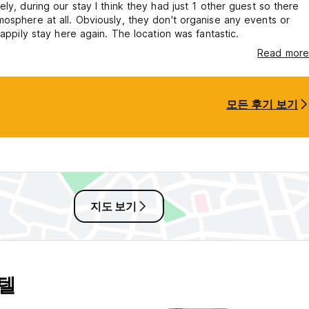
ely, during our stay I think they had just 1 other guest so there
osphere at all. Obviously, they don't organise any events or
 happily stay here again. The location was fantastic.
Read more
모든 후기 보기
지도 보기
스텔