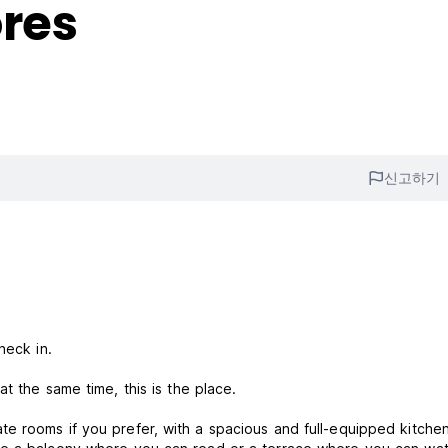
ores
신고하기
heck in.
t the same time, this is the place.
e rooms if you prefer, with a spacious and full-equipped kitchen