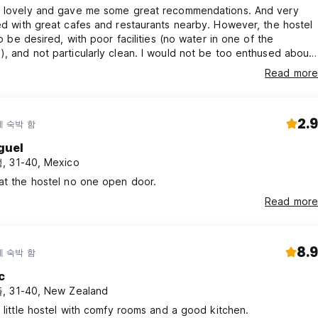
e lovely and gave me some great recommendations. And very
ed with great cafes and restaurants nearby. However, the hostel
to be desired, with poor facilities (no water in one of the
, and not particularly clean. I would not be too enthused about
ain.
Read more
2.9
에 숙박 함
guel
 31-40, Mexico
at the hostel no one open door.
Read more
8.9
에 숙박 함
c
, 31-40, New Zealand
l little hostel with comfy rooms and a good kitchen.