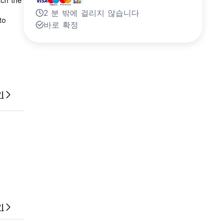
tch the
2 분 밖에 걸리지 않습니다
to
바로 확정
ions in
 in a
기
 best
rt
e
pacious
reas
기