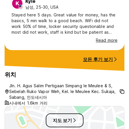
Kyle
K
남성, 25-30, USA
Stayed here 5 days. Great value for money, has the
basics, 5 min walk to a good beach. WiFi did not
work 50% of time, locker security questionable and
most did not work, staff is kind but be patient as
they speak only Indonesian, quiet hostel and if
Read more
you're looking for action Ibioh/Gapang has more of a
scene for backpackers. Would stay again. Thank
you!
모든 후기 보기
위치
Jln. H. Agus Salim Pertigaan Simpang Ie Meulee & S,
Sebelah Ruko Vapor Weh, Kel. Ie Meulee Kec. Sukaja,
Sabang, 인도네시아
시내에서 1.6km 거리
지도 보기