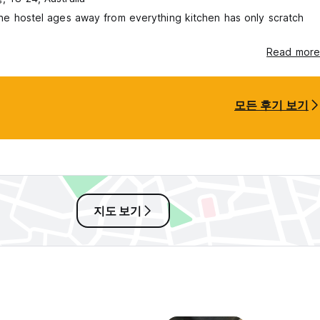
 the hostel ages away from everything kitchen has only scratch
t
Read more
모든 후기 보기
지도 보기