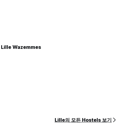
 Lille Wazemmes
Lille의 모든 Hostels 보기