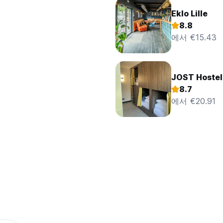
Eklo Lille
8.8
에서 €15.43
JOST Hostel
8.7
에서 €20.91