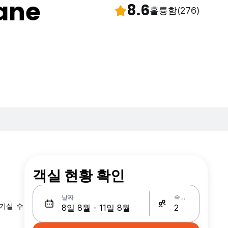
hane
8.6
훌륭함
(276)
객실 현황 확인
날짜
숙박인원
기실 수