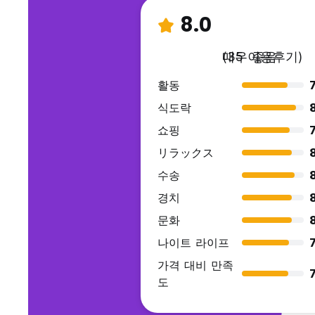
8.0
매우 좋음
(35 이용후기)
활동
7
식도락
쇼핑
7
リラックス
8
수송
경치
8
문화
8
나이트 라이프
7
가격 대비 만족
7
도