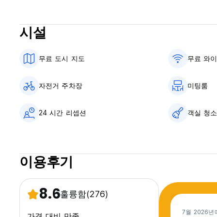
Auberge de Jeunesse HI Lille Stéphane Hesse
높은 환경 품질 기준을 존중합니다. BBC - 저소비 건물 - (에
다.
시설
객실은 자연 채광을 즐기며 편안하고 현대적인 싱글 침대와 이층 침대를 갖추고
무료 도시 지도
무료 와
자전거 주차장
미팅룸
24 시간 리셉션
객실 청
이용후기
8.6
훌륭함
(276)
7월 2026년
가격 대비 만족