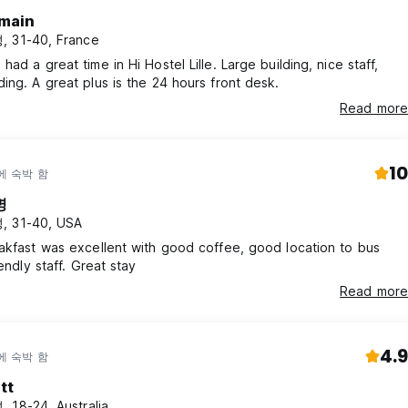
main
 31-40, France
had a great time in Hi Hostel Lille. Large building, nice staff,
ing. A great plus is the 24 hours front desk.
Read more
10
에 숙박 함
명
, 31-40, USA
akfast was excellent with good coffee, good location to bus
iendly staff. Great stay
Read more
4.9
에 숙박 함
tt
 18-24, Australia