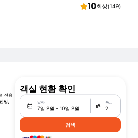
10
최상
(149)
객실 현황 확인
무료 전용
전망,
날짜
숙박인원
검색