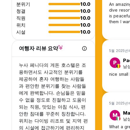
분위기
10.0
An amazing
dive resor
청결
10.0
is peaceful
직원
10.0
them I wa
위치
10.0
the dive r
시설
10.0
good resta
want to go
여행자 리뷰 요약
5월 2025년
Pa
P
누사 페니다의 게돈 호스텔은 조
남성,
용하면서도 사교적인 분위기를
nice small
제공하여 혼자 여행하는 사람들
과 편안한 분위기를 찾는 사람들
에게 완벽합니다. 손님들은 믿을
수 없을 정도로 친절하고 도움이
5월 2025년
되는 직원, 맛있는 아침 식사, 편
Ma
안한 침대를 꾸준히 칭찬합니다.
M
남성,
위치는 다이빙 리조트 및 지역 편
What a gr
의 시설에 접근하기에 편리하지