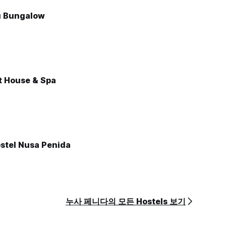
u Bungalow
Guest House & Spa
stel Nusa Penida
누사 페니다의 모든 Hostels 보기