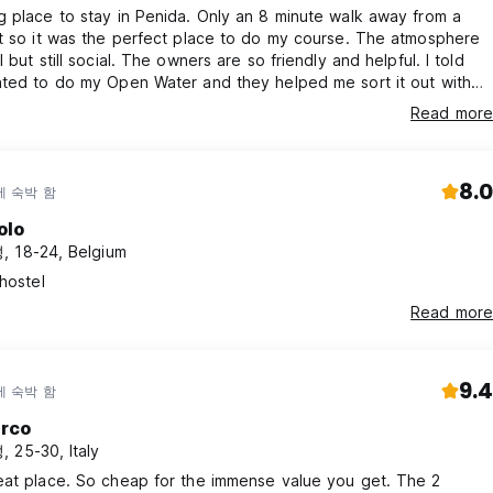
 place to stay in Penida. Only an 8 minute walk away from a
t so it was the perfect place to do my course. The atmosphere
 but still social. The owners are so friendly and helpful. I told
nted to do my Open Water and they helped me sort it out with
esort within 10 minutes. Also a very close walk to the beach,
Read more
urants, and stores. You can also rent a bike from here if you
 further around the island. Such a lovely spot :)
8.0
에 숙박 함
olo
 18-24, Belgium
 hostel
Read more
9.4
에 숙박 함
rco
 25-30, Italy
eat place. So cheap for the immense value you get. The 2