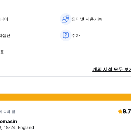
이파이
인터넷 사용가능
 리셉션
주차
사용
개의 시설 모두 보
9.7
에 숙박 함
omasin
 18-24, England