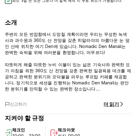
최소 3일 전 또는 그보다 더 일찍 예약 시 무료 취소가 가능합니다.
소개
주변의 모든 번잡함에서 도망칠 계획이라면 우리는 무성한 녹색
사과 과수원과 360도 산 전망을 갖춘 히말라야의 아름다운 눈 덮
인 산에 위치한 여기 Den에 있습니다. Nomadic Den Manali는
완벽한 숙박을 위해 여러분을 환영합니다. 머무르다!
따뜻하게 해줄 따뜻한 누비 이불이 있는 넓은 기숙사와 완벽한 요
가 아침을 위한 360도 산 전망을 갖춘 완벽한 일광욕용 데크를 제
공하고 완벽한 분위기와 모닥불을 피우는 루프탑 카페를 제공합
니다. 정기적으로 세션을 진행하는 Nomadic Den Manali는 편안
한 분위기를 만끽할 수 있는 완벽한 장소입니다.
우리는 4개의 벽이 있는 호스텔 생활을 하지 않습니다. 호스텔의
더 읽기
신고하기
주요 모토는 사회적 환경에 참여하고 끝없는 모험 대화에 참여하
는 것입니다.
지켜야 할 규정
Nomadic Den Manali는 주변의 모든 번잡함에서 벗어나 아름다
체크인
체크아웃
운 히말라야에서 편안한 시간을 보내고 싶은 사람들에게 완벽한
10:00 - 23:00
까지 00:00