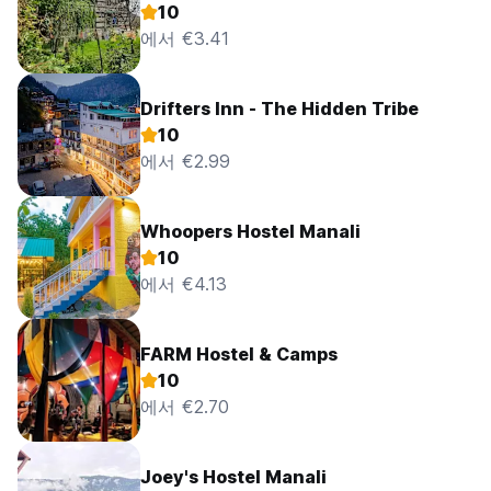
10
에서 €3.41
Drifters Inn - The Hidden Tribe
10
에서 €2.99
Whoopers Hostel Manali
10
에서 €4.13
FARM Hostel & Camps
10
에서 €2.70
Joey's Hostel Manali