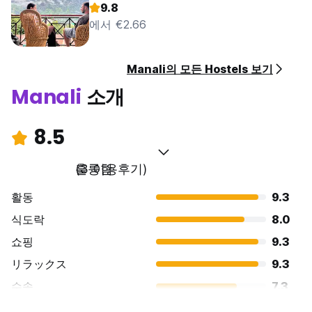
9.8
에서 €2.66
Manali의 모든 Hostels 보기
Manali
소개
8.5
훌륭함
(3 이용후기)
활동
9.3
식도락
8.0
쇼핑
9.3
リラックス
9.3
수송
7.3
경치
9.3