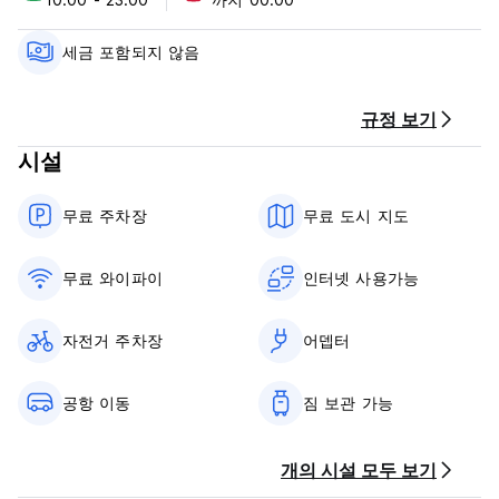
장소입니다.
***숙소 정책 및 조건:
세금 포함되지 않음
1. 취소 정책: 도착 2일 전.
2. 체크인 시간은 10:00~23:00입니다.
3. 정오 12시 이전에 체크아웃하세요.
규정 보기
4. 도착 시 현금으로 결제하세요. 신용카드를 사용할 수 있습니다.
시설
5. 리셉션 운영 시간은 09:00~23:00입니다.
6. 18세 이상
7. 세금이 포함되어 있습니다.
무료 주차장
무료 도시 지도
8. 아침 식사는 포함되어 있지 않습니다.
9. 애완동물은 금지됩니다. (Auto-translated from original
language)
무료 와이파이
인터넷 사용가능
자전거 주차장
어뎁터
공항 이동
짐 보관 가능
개의 시설 모두 보기