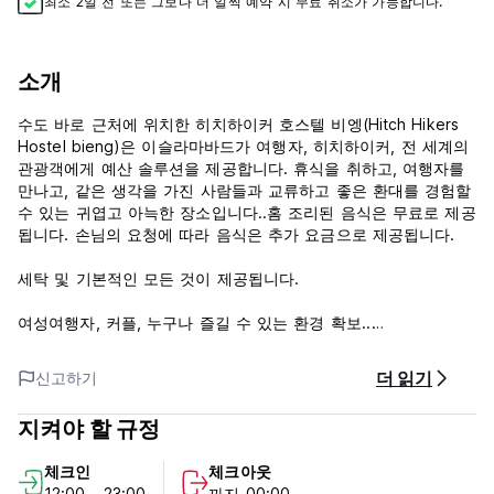
최소 2일 전 또는 그보다 더 일찍 예약 시 무료 취소가 가능합니다.
소개
수도 바로 근처에 위치한 히치하이커 호스텔 비엥(Hitch Hikers
Hostel bieng)은 이슬라마바드가 여행자, 히치하이커, 전 세계의
관광객에게 예산 솔루션을 제공합니다. 휴식을 취하고, 여행자를
만나고, 같은 생각을 가진 사람들과 교류하고 좋은 환대를 경험할
수 있는 귀엽고 아늑한 장소입니다..홈 조리된 음식은 무료로 제공
됩니다. 손님의 요청에 따라 음식은 추가 요금으로 제공됩니다.
세탁 및 기본적인 모든 것이 제공됩니다.
여성여행자, 커플, 누구나 즐길 수 있는 환경 확보..
연중무휴 난방, 냉방.
무료 주차.
더 읽기
신고하기
주방에서 요리하는 것이 허용됩니다.
지켜야 할 규정
참고 사항:
a) 취소 정책: 도착 하루 전. 늦게 취소하거나 노쇼(No Show)하
체크인
체크아웃
는 경우 숙박 첫날 밤 요금이 청구됩니다.
12:00 - 23:00
까지 00:00