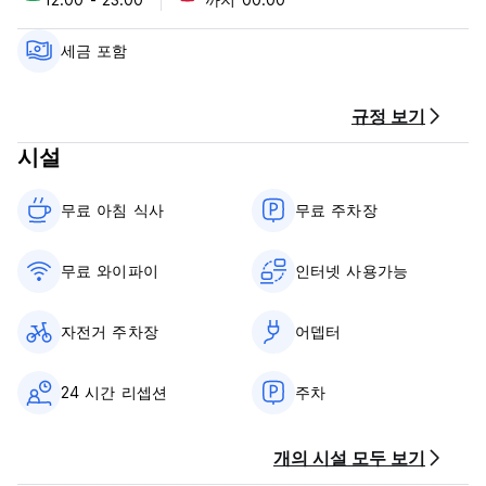
b) 체크인 정책: 오후 14시부터 오후 23시까지. 일찍 체크인하고
싶으시면 저희에게 알려주세요.
c) 체크아웃 정책: 유연한 근무 시간.
세금 포함
d) 결제는 현금으로 이루어지며, 신용카드는 허용되지 않습니다.
e) 세금이 포함되어 있습니다.
f) 아침 식사가 포함되어 있습니다.
규정 보기
g) 흡연은 잔디밭에서만 허용됩니다.
시설
(Auto-translated from original language)
무료 아침 식사‎
무료 주차장
무료 와이파이
인터넷 사용가능
자전거 주차장
어뎁터
24 시간 리셉션
주차
개의 시설 모두 보기