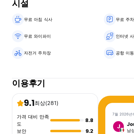
시설
라피키 호스텔 - 이용 약관:
- 조용한 시간은 오후 11시입니다.
- 각 도미토리 침대는 1인용입니다.
무료 아침 식사‎
무료 주
- 실내에서는 흡연이 금지되어 있습니다.
- 호스텔 내부에서는 약물 반입이 허용되지 않습니다.
- 리셉션, 수영장, 옥상은 매일 오전 8시부터 오후 10시까지 이
무료 와이파이
인터넷 
- 우리는 매일 자체적인 활동과 이벤트를 주최하지만, 이웃을 존중하는 
original language)
자전거 주차장
공항 이
이용후기
9.1
최상
(281)
7월 2026년
가격 대비 만족
8.8
도
Jo
J
남성
보안
9.2