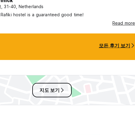
nnick
 31-40, Netherlands
 Rafiki hostel is a guaranteed good time!
Read more
모든 후기 보기
지도 보기