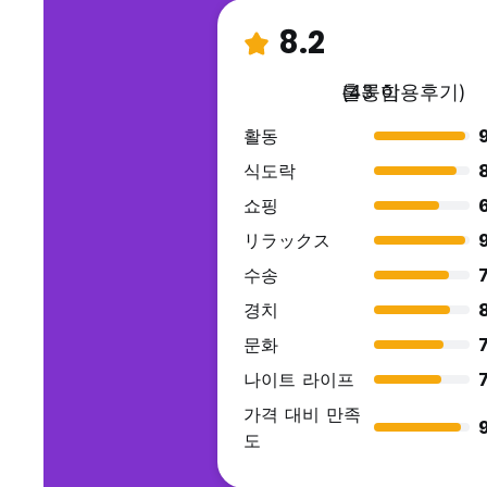
8.2
훌륭함
(43 이용후기)
활동
식도락
쇼핑
リラックス
수송
7
경치
문화
7
나이트 라이프
7
가격 대비 만족
9
도