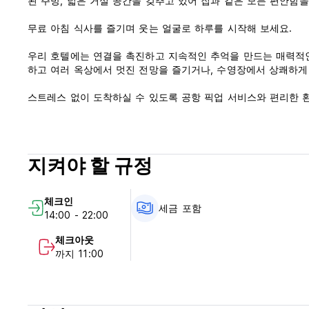
된 주방, 넓은 거실 공간을 갖추고 있어 집과 같은 모든 편안함을
무료 아침 식사를 즐기며 웃는 얼굴로 하루를 시작해 보세요.
우리 호텔에는 연결을 촉진하고 지속적인 추억을 만드는 매력적인
하고 여러 옥상에서 멋진 전망을 즐기거나, 수영장에서 상쾌하게 
스트레스 없이 도착하실 수 있도록 공항 픽업 서비스와 편리한 
들이는 데 집중하실 수 있습니다.
꽉 찬 이벤트 캘린더를 통해 액션이 가득한 숙박을 준비하세요.
다. 매력적인 문화 워크숍에 참여하고, 공동 식사를 통해 동료 
지켜야 할 규정
럼 편안한 이곳 Rafiki Hostels에서 이루어집니다.
숙소의 규칙:
체크인
- 취소는 도착 5일 전까지만 가능합니다. 늦게 취소하거나 노쇼(N
세금 포함
14:00 - 22:00
- 현금, 신용카드 결제, 현명한 이체 등의 방법으로 결제하실 수
- 요금에는 세금이 포함되어 있습니다.
체크아웃
- 모든 투숙객에게 조식이 무료로 제공됩니다.
까지 11:00
- 리셉션은 매일 오전 8시부터 오후 11시까지 운영됩니다.
- 체크아웃은 오전 11시입니다.
- 체크인은 오후 2시부터 시작됩니다.