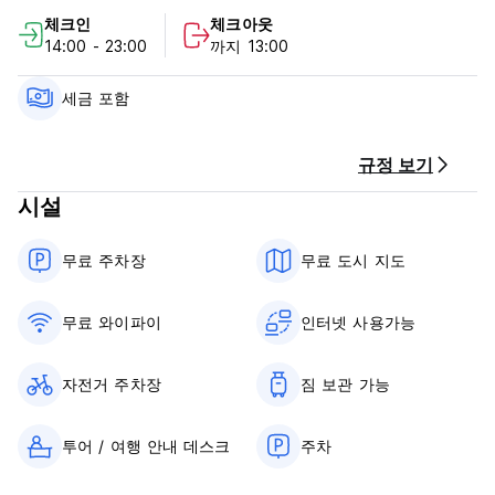
무료 와이파이,
체크인
체크아웃
무료 수하물 보관소
14:00 - 23:00
까지 13:00
무료 린넨
완비된 손님용 주방
세금 포함
배낭여행객이시든 저예산 여행자이시든 저희 호스텔을 즐기실 수
있습니다. 훌륭한 서비스와 위치가 결합된 깨끗하고 편안한 객실
은 중앙아시아에서 가장 큰 도시 중 하나인 알마티에서 경험할 수
규정 보기
있는 가장 독특한 경험 중 하나가 될 것입니다.
시설
알마티 백패커스(Almaty Backpackers)에 머무를 때 바로 밖에
중앙아시아의 활발한 도시 중 하나가 여러분을 기다리고 있다는
무료 주차장
무료 도시 지도
사실을 잊기 쉽습니다! 우리는 알마티의 두 주요 도로인 Dostyk
과 Al-Farabi에 가깝기 때문에 몇 분 안에 알마티의 명소와 밤문화
를 모두 방문할 수 있습니다! 또는 10~15분 거리에 있는 콕토베
무료 와이파이
인터넷 사용가능
공원, 공화당 광장, 전 대통령 백악관까지 도보로 이동할 수 있습
니다. 호스텔에서 멀리 떨어져 있습니다.
자전거 주차장
짐 보관 가능
우리는 또한 알마티와 도시 외곽의 Charyn, Big Almaty Lake,
Turgen, Issyk, Altyn Emel National Park 및 Issyk-Kul,
투어 / 여행 안내 데스크
주차
Kyrgyzstan으로의 투어와 소풍을 제공합니다.
이용 약관: