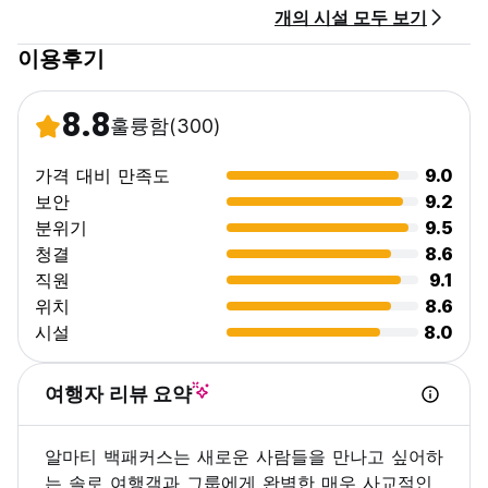
개의 시설 모두 보기
취소 정책: 도착 2일 전. 늦게 취소하거나 노쇼(No Show)하는 경
우 숙박 첫날 밤 요금이 청구됩니다. 이 시간 내에 취소하지 않으
이용후기
면 숙박 첫날 밤에 해당하는 취소 수수료가 부과됩니다.
접수시간 : 09:00~23:00
체크인 시간은 14:00~23:00입니다.
8.8
훌륭함
(300)
사진이 부착된 유효한 신분증이 필요합니다.
체크아웃 시간은 00:00~12:00입니다.
현금 결제를 선호합니다.
가격 대비 만족도
9.0
세금이 포함되어 있습니다.
보안
9.2
아침 식사는 포함되어 있지 않습니다.
분위기
9.5
통금 시간은 없지만 모든 게스트가 편안한 밤을 보낼 수 있기를
청결
8.6
바랍니다. 따라서 오후 11시 이후와 오전 8시 이전에는 소음을 최
직원
9.1
소화하도록 요청하세요.
18세 미만의 고객은 부모 또는 보호자의 동의 없이 도미토리룸에
위치
8.6
투숙할 수 없습니다.
시설
8.0
애완 동물 친화적입니다.
금연. 저희 호스텔은 금연 정책을 시행하고 있습니다. (Auto-
translated from original language)
여행자 리뷰 요약
알마티 백패커스는 새로운 사람들을 만나고 싶어하
는 솔로 여행객과 그룹에게 완벽한 매우 사교적인