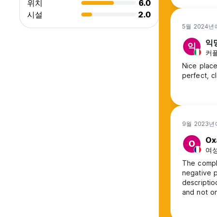
위치
6.0
시설
2.0
5월 2024년
익
익
커플,
Nice place
perfect, c
9월 2023년
Ox
O
여성
The compl
negative 
descriptio
and not on
and when w
perfect to