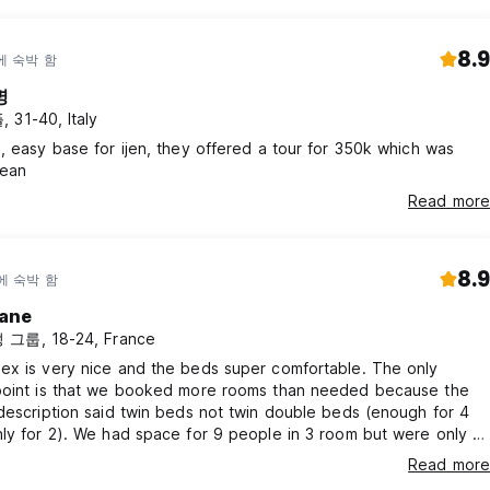
8.9
에 숙박 함
명
 31-40, Italy
, easy base for ijen, they offered a tour for 350k which was
lean
Read more
8.9
에 숙박 함
ane
 그룹, 18-24, France
ex is very nice and the beds super comfortable. The only
point is that we booked more rooms than needed because the
description said twin beds not twin double beds (enough for 4
ly for 2). We had space for 9 people in 3 room but were only 5
e arrived we still had to pay all of them. Except for that it was
Read more
 rest between Kawak Ijen and Bali !