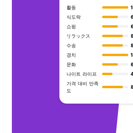
활동
식도락
쇼핑
リラックス
수송
경치
문화
나이트 라이프
가격 대비 만족
도