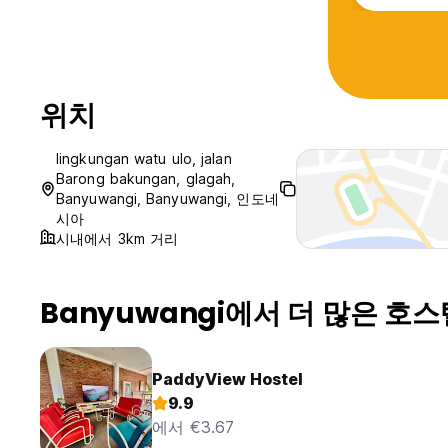
위치
lingkungan watu ulo, jalan
Barong bakungan, glagah,
Banyuwangi, Banyuwangi, 인도네
시아
시내에서 3km 거리
Banyuwangi에서 더 많은 호스
PaddyView Hostel
9.9
에서 €3.67