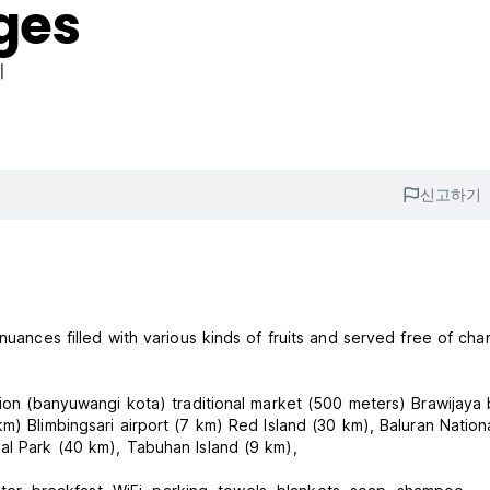
ges
리
신고하기
nuances filled with various kinds of fruits and served free of cha
tion (banyuwangi kota) traditional market (500 meters) Brawijaya
nal Park
al Park (40 km), Tabuhan Island (9 km),