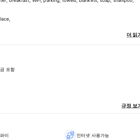
eater, breakfast, WiFi, parking, towels, blankets, soap, shampoo,
lace,
더 읽
금 포함
규정 보
이파이
인터넷 사용가능