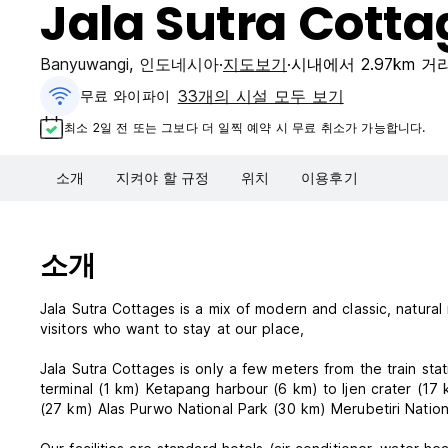
Jala Sutra Cotta
Banyuwangi
,
인도네시아
지도보기
시내에서 2.97km 거
33개의 시설 모두 보기
무료 와이파이
최소 2일 전 또는 그보다 더 일찍 예약 시 무료 취소가 가능합니다.
소개
지켜야 할 규정
위치
이용후기
소개
Jala Sutra Cottages is a mix of modern and classic, natural 
visitors who want to stay at our place,
Jala Sutra Cottages is only a few meters from the train sta
terminal (1 km) Ketapang harbour (6 km) to Ijen crater (17 km) Blimbingsari airport (7 km) Red Island (30 km), Baluran Natio
(27 km) Alas Purwo National Park (30 km) Merubetiri Nation