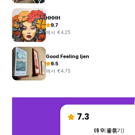
HHHH
9.7
에서 €4.25
Good Feeling Ijen
9.5
에서 €4.75
7.3
매우 좋음
(1 이용후기)