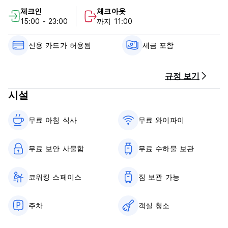
체크인
체크아웃
우리는 모든 휴가객에게 여유롭고 여유로운 분위기 속에서 깨끗
15:00 - 23:00
까지 11:00
하고 편안한 숙박 시설을 제공하는 데 큰 기쁨을 느낍니다.
우리 직원은 귀하의 모든 요구 사항이 적절하게 처리될 수 있도록
교육을 받았습니다.
신용 카드가 허용됨
세금 포함
중요한 정보:
규정 보기
시설
24시간 리셉션
체크인 시간은 14:00~23:00입니다.
체크아웃 시간은 08:00부터 12:00까지입니다.
무료 아침 식사‎
무료 와이파이
도착 시 현금, 신용카드로 결제하세요.
세금 포함
무료 보안 사물함
무료 수하물 보관
아침 식사 포함
예약을 보장하기 위해 온라인으로 예약이 완료되면 사전 승인이
코워킹 스페이스
짐 보관 가능
처리됩니다.
취소 정책: 도착일 3일 전. 늦게 취소하거나 노쇼(No-Show)하는
주차
객실 청소
경우 전체 잔액이 청구됩니다.
통금 없음.