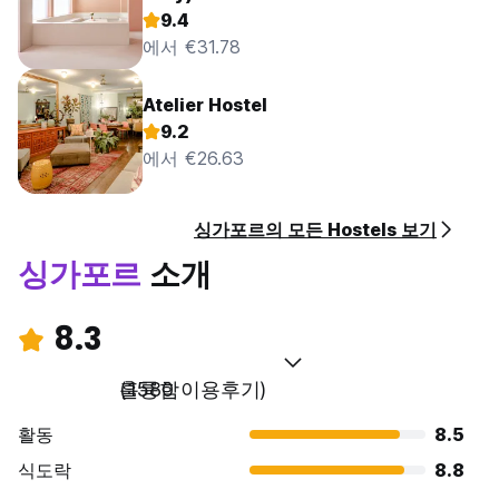
9.4
에서 €31.78
Atelier Hostel
9.2
에서 €26.63
싱가포르의 모든 Hostels 보기
싱가포르
소개
8.3
훌륭함
(1580 이용후기)
활동
8.5
식도락
8.8