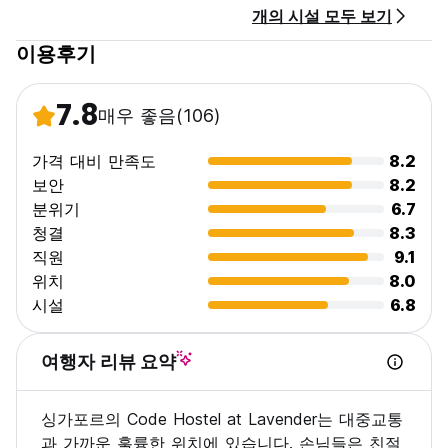
개의 시설 모두 보기
유아 친화적 인.
연령 제한은 없지만 어린이는 부모/보호자와 함께 개인실을 예약
이용후기
해야 합니다.
객실 내에서는 흡연이 허용되지 않지만, 특정 흡연 구역이 마련되
어 있습니다. (Auto-translated from original language)
7.8
매우 좋음
(106)
가격 대비 만족도
8.2
보안
8.2
분위기
6.7
청결
8.3
직원
9.1
위치
8.0
시설
6.8
여행자 리뷰 요약
싱가포르의 Code Hostel at Lavender는 대중교통
과 가까운 훌륭한 위치에 있습니다. 손님들은 친절