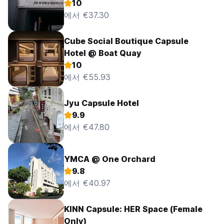
10
에서 €37.30
Cube Social Boutique Capsule
Hotel @ Boat Quay
10
에서 €55.93
Jyu Capsule Hotel
9.9
에서 €47.80
YMCA @ One Orchard
9.8
에서 €40.97
KINN Capsule: HER Space (Female
Only)