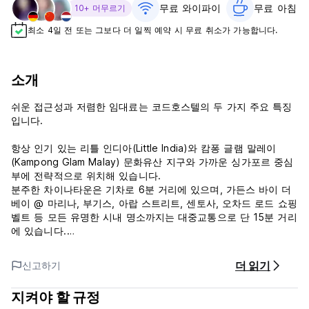
무료 와이파이
무료 아침 식
10+ 머무르기
최소 4일 전 또는 그보다 더 일찍 예약 시 무료 취소가 가능합니다.
소개
쉬운 접근성과 저렴한 임대료는 코드호스텔의 두 가지 주요 특징
입니다.
항상 인기 있는 리틀 인디아(Little India)와 캄퐁 글램 말레이
(Kampong Glam Malay) 문화유산 지구와 가까운 싱가포르 중심
부에 전략적으로 위치해 있습니다.
분주한 차이나타운은 기차로 6분 거리에 있으며, 가든스 바이 더
베이 @ 마리나, 부기스, 아랍 스트리트, 센토사, 오차드 로드 쇼핑
벨트 등 모든 유명한 시내 명소까지는 대중교통으로 단 15분 거리
에 있습니다.
Code Hostel은 저예산 레스토랑과 카페가 즐비하게 즐비해 있습
더 읽기
신고하기
니다.
이 식당에서는 락사, 딤섬, 구운 고기, 죽, 국수 등 좋아하는 현지
지켜야 할 규정
요리를 끝없이 선보입니다.