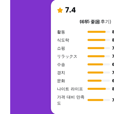
7.4
매우 좋음
(485 이용후기)
활동
8
식도락
쇼핑
7
リラックス
7
수송
경치
7
문화
나이트 라이프
가격 대비 만족
7
도