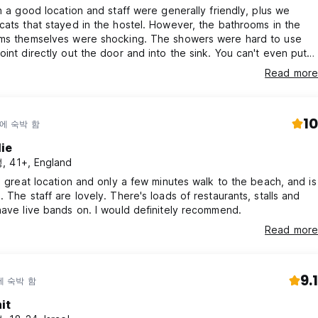
in a good location and staff were generally friendly, plus we
cats that stayed in the hostel. However, the bathrooms in the
rms themselves were shocking. The showers were hard to use
oint directly out the door and into the sink. You can't even put
 paper on the holder because it would get soaked by the
Read more
ere is also nowhere to put any of your toiletries ect. Other than
k or the toilet. The bathrooms alone made it not worth the $$
10
년에 숙박 함
lie
 41+, England
 a great location and only a few minutes walk to the beach, and is
. The staff are lovely. There's loads of restaurants, stalls and
have live bands on. I would definitely recommend.
Read more
9.1
에 숙박 함
it