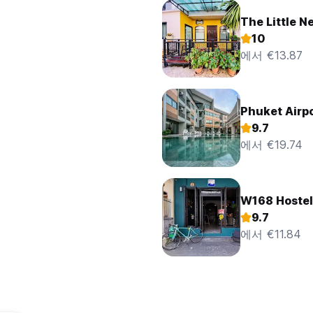
The Little N
10
에서 €13.87
Phuket Airpo
9.7
에서 €19.74
W168 Hostel
9.7
에서 €11.84