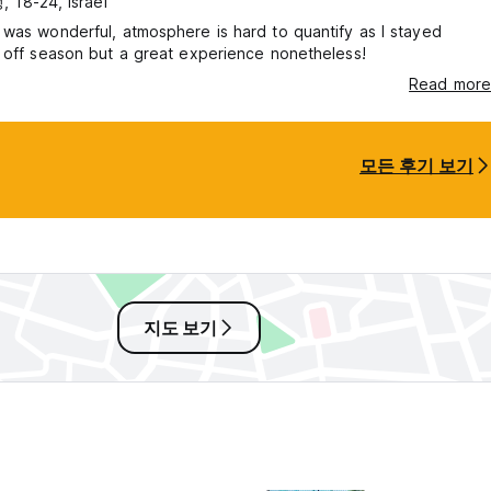
 18-24, Israel
was wonderful, atmosphere is hard to quantify as I stayed
 off season but a great experience nonetheless!
Read more
모든 후기 보기
지도 보기