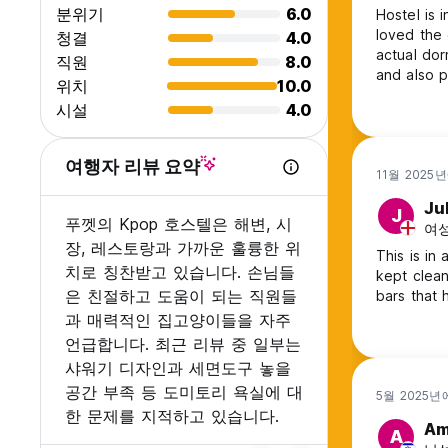
분위기
6.0
Hostel is 
loved the 
청결
4.0
actual do
직원
8.0
and also p
위치
10.0
the toilet
시설
4.0
shower. Th
on the sin
여행자 리뷰 요약
11월 2025
Ju
J
푸껫의 Kpop 호스텔은 해변, 시
여성,
장, 레스토랑과 가까운 훌륭한 위
This is in
치로 칭찬받고 있습니다. 손님들
kept clean
은 친절하고 도움이 되는 직원들
bars that 
과 매력적인 집고양이들을 자주
언급합니다. 최근 리뷰 중 일부는
샤워기 디자인과 세면도구 놓을
공간 부족 등 도미토리 욕실에 대
5월 2025년
한 문제를 지적하고 있습니다.
Am
A