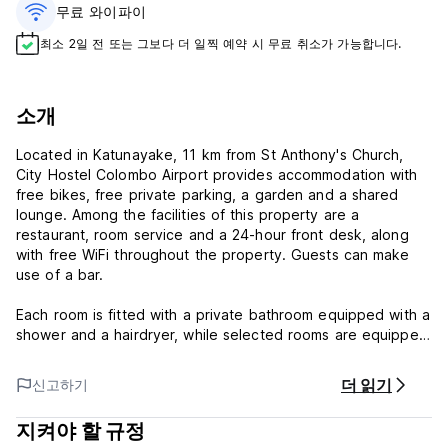
무료 와이파이
최소 2일 전 또는 그보다 더 일찍 예약 시 무료 취소가 가능합니다.
소개
Located in Katunayake, 11 km from St Anthony's Church,
City Hostel Colombo Airport provides accommodation with
free bikes, free private parking, a garden and a shared
lounge. Among the facilities of this property are a
restaurant, room service and a 24-hour front desk, along
with free WiFi throughout the property. Guests can make
use of a bar.
Each room is fitted with a private bathroom equipped with a
shower and a hairdryer, while selected rooms are equipped
with a kitchen fitted with a minibar.
더 읽기
신고하기
The hostel offers a terrace.
지켜야 할 규정
R Premadasa Stadium is 33 km from City Hostel Colombo