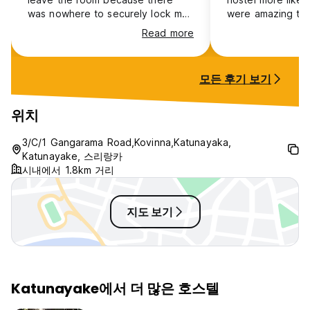
was nowhere to securely lock my
were amazing th
items in a shared room. Therefore
nice and friendly
Read more
I was stuck in the room waiting for
the airport at 4a
my flight, unable to get help from
traveler who has
the staff as the host had shouted
experiences in Co
모든 후기 보기
at me when I asked about air
what I needed!!
conditioning (there's no air
conditioning in shared rooms,
위치
contrary to what the listing says
when you book it.)
3/C/1 Gangarama Road,Kovinna,Katunayaka,
Katunayake, 스리랑카
시내에서 1.8km 거리
지도 보기
Katunayake에서 더 많은 호스텔