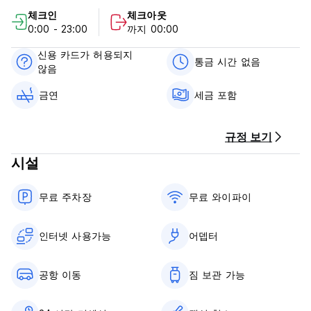
Airport, while Khan Clock Tower is 35 km away. The nearest
체크인
체크아웃
airport is Bandaranaike International Airport, 2 km from the
0:00 - 23:00
까지 00:00
accommodation.
신용 카드가 허용되지
***Property Policies***
통금 시간 없음
않음
Cancellation policy: 1 day before arrival. In case of a late
cancellation or No Show, you will be charged the first night
금연
세금 포함
of your stay.
Check in from 13:00 to 23:00 .
Check out before 11:00 noon.
규정 보기
Payment upon arrival by cash.
Taxes not included - 11.00%
시설
Breakfast not included.
No curfew.
무료 주차장
무료 와이파이
Non smoking.
인터넷 사용가능
어뎁터
공항 이동
짐 보관 가능