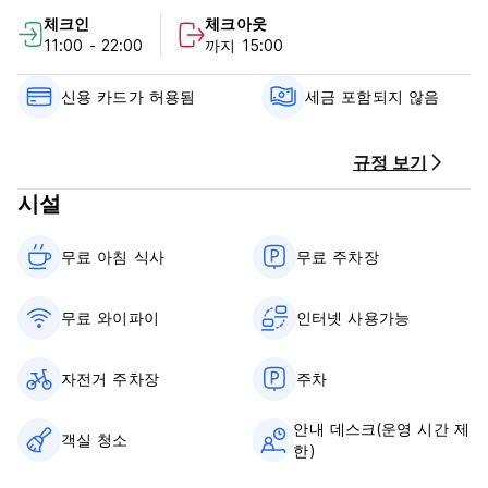
This accommodation option is popular among solo travelers,
체크인
체크아웃
backpackers, and those seeking a more social travel
11:00 - 22:00
까지 15:00
experience.
House Rules:
신용 카드가 허용됨
세금 포함되지 않음
Reception working hours: 9:00-23:00
Cancellation policy: 24h before arrival. In case of a late
cancellation or No Show, you will be charged the first night
규정 보기
of your stay.
시설
Check in from 11:00 to 22:00 .
Check out from 00:00 to 11:00 .
Payment upon arrival by cash, credit cards.
무료 아침 식사‎
무료 주차장
Taxes not included - 12%
Taxes not included - occupancy tax 12.00 % per person
per night
무료 와이파이
인터넷 사용가능
Breakfast included.
No curfew.
We do not accept customers younger than 18+ years of
자전거 주차장
주차
age.
Pet friendly.
안내 데스크(운영 시간 제
객실 청소
Non smoking.
한)