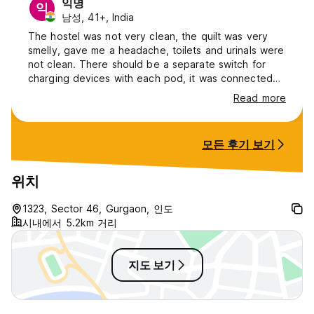
익명
익
남성, 41+, India
The hostel was not very clean, the quilt was very
smelly, gave me a headache, toilets and urinals were
not clean. There should be a separate switch for
charging devices with each pod, it was connected
to either fan or light which was disturbing for the
Read more
inmates.
모든 후기 보기
위치
1323, Sector 46, Gurgaon, 인도
시내에서 5.2km 거리
지도 보기