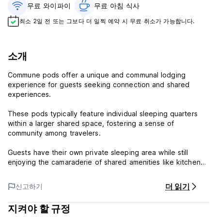
무료 와이파이
무료 아침 식사‎
최소 2일 전 또는 그보다 더 일찍 예약 시 무료 취소가 가능합니다.
소개
Commune pods offer a unique and communal lodging
experience for guests seeking connection and shared
experiences.
These pods typically feature individual sleeping quarters
within a larger shared space, fostering a sense of
community among travelers.
Guests have their own private sleeping area while still
enjoying the camaraderie of shared amenities like kitchen
facilities, lounges, and outdoor spaces.
더 읽기
신고하기
Commune pods often attract like-minded individuals looking
to connect with others, share stories, and explore together.
지켜야 할 규정