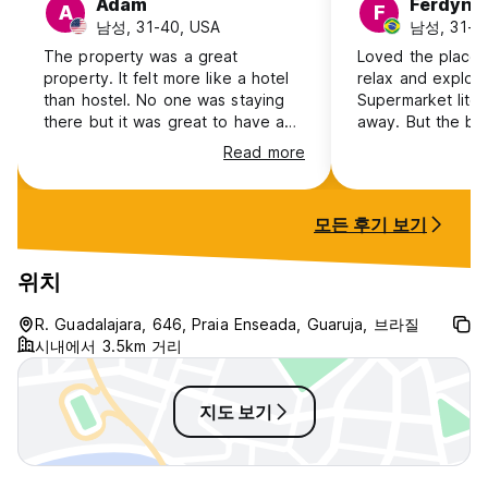
Adam
Ferdynn
A
F
남성, 31-40, USA
남성, 31-40
The property was a great
Loved the place.
property. It felt more like a hotel
relax and explore
than hostel. No one was staying
Supermarket liter
there but it was great to have a
away. But the be
bathroom for the shared bedroom.
didn’t seem as cle
Read more
Location could be better but hard
comfortable with.
to judge based what you are
trying to accomplish. Big fan if
모든 후기 보기
there was more people to go
through its the space was nice to
have
위치
R. Guadalajara, 646, Praia Enseada, Guaruja, 브라질
시내에서 3.5km 거리
지도 보기