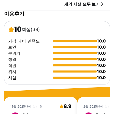
개의 시설 모두 보기
12월 15일부터 3월 15일 사이에 예약하는 경우 예약 보장을 위해
50%가 미리 청구됩니다(환불 불가). 숙소에서 연락하여 예약에
이용후기
사용된 신용카드의 CVV 코드를 요청하거나 보증금.
이는 공휴일, 새해 전야 또는 카니발 기간 동안 예약한 경우에도
적용됩니다. (Auto-translated from original language)
10
최상
(39)
가격 대비 만족도
10.0
보안
10.0
분위기
10.0
청결
10.0
직원
10.0
위치
10.0
시설
10.0
8.9
11월 2025년에 숙박 함
2월 2025년에 숙박 