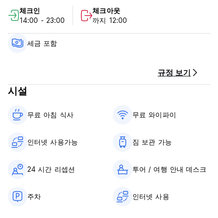
Guarujé Hostel에는 4개의 기숙사(성별 구분)와 1~2명의 손님을
체크인
체크아웃
위한 6개의 개인실이 있으며, 모든 객실에는 욕실이 딸려 있고 선
14:00 - 23:00
까지 12:00
풍기와 개인 사물함이 갖춰져 있습니다.
또한 맛있고 풍성한 아침 식사, 매우 멋진 수영장, 투숙객용 주방,
세금 포함
케이블 TV 라운지, 스낵바, 편의점, 해변 게임 시설, 무료 무선 인
터넷, 교환용 도서 및 수하물 보관소도 제공합니다.
규정 보기
일일 요금에는 아침 식사, 침대 시트 및 목욕 수건이 포함되어 있
시설
습니다.
추가 수건이나 추가 침대 시트의 경우 소액의 수수료가 부과됩니
다.
무료 아침 식사‎
무료 와이파이
Guaruj Hostel에서 즐거운 시간을 보내시고 즐거운 시간을 보내
며 좋은 친구를 사귀시기를 바랍니다. 우리는 당신을 여기에 초대
인터넷 사용가능
짐 보관 가능
해 주셔서 감사합니다!
예약을 취소해야 하는 경우 도착하기 최소 48시간 전에 취소해야
24 시간 리셉션
투어 / 여행 안내 데스크
합니다.
주차
인터넷 사용
체크인: 14:00
체크아웃: 12:00