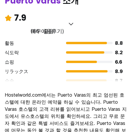
Puerto Varas
소개
7.9
매우 좋음
(86 이용후기)
활동
8.8
식도락
8.2
쇼핑
6.6
リラックス
8.9
수송
8.7
경치
8.4
Hostelworld.com에서는 Puerto Varas의 최고 엄선된 호
문화
7.5
스텔에 대한 온라인 예약을 하실 수 있습니다. Puerto
나이트 라이프
Varas 호스텔의 고객 리뷰를 읽어보시고 Puerto Varas 지
6.4
도에서 유스호스텔의 위치를 확인하세요. 그리고 무료 문
가격 대비 만족도
7.9
자 확인과 같은 특별 서비스도 즐겨보세요. Puerto Varas
에 머무는 동안 볼 것과 할 것을 추천한 내용도 확인해 보