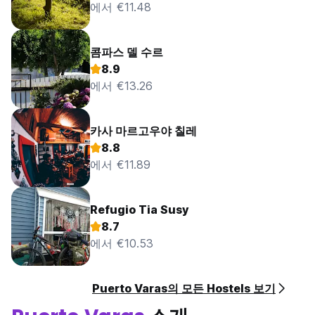
에서 €11.48
콤파스 델 수르
8.9
에서 €13.26
카사 마르고우야 칠레
8.8
에서 €11.89
Refugio Tia Susy
8.7
에서 €10.53
Puerto Varas의 모든 Hostels 보기