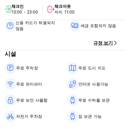
맛있는 음식과 국제적인 대화가 여러분이 들를 때마다 벽난로 옆
체크인
체크아웃
에서 여러분을 기다리고 있습니다.
13:00 - 23:00
까지 11:00
참고:
신용 카드가 허용되지
아침 식사는 포함되어 있지 않습니다
세금 포함되지 않음
않음
체크인: 오전 11시 ~ 오후 23시
규정 보기
90일 비자를 소지한 관광객은 달러로 결제하는 경우에만 19%의
시설
세금이 면제됩니다. (Auto-translated from original language)
무료 주차장
무료 도시 지도
무료 와이파이
인터넷 사용가능
무료 보안 사물함
무료 수하물 보관
자전거 주차장
짐 보관 가능