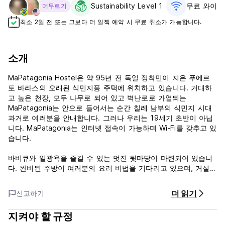
Sustainability Level 1
무료 와이파
머무르기
최소 2일 전 또는 그보다 더 일찍 예약 시 무료 취소가 가능합니다.
소개
MaPatagonia Hostel은 약 95년 전 독일 정착민이 지은 푸에르
토 바라스의 오래된 식민지풍 주택에 위치하고 있습니다. 거대하
고 높은 천장, 모두 나무로 되어 있고 벽난로로 가열되는
MaPatagonia는 안으로 들어서는 순간 칠레 남부의 식민지 시대
과거로 여러분을 안내합니다. 그러나 우리는 19세기 초반이 아닙
니다. MaPatagonia는 인터넷 접속이 가능하며 Wi-Fi를 갖추고 있
습니다.
바비큐와 일광욕을 즐길 수 있는 멋진 뒷마당이 마련되어 있습니
다. 완비된 주방이 여러분의 요리 비법을 기다리고 있으며, 거실은
매일 밤 모든 언어로 대화하는 장소가 됩니다.
더 읽기
신고하기
그리고 더 중요한 것은 마파타고니아가 파타고니아로 향하는 관
문의 모든 모험의 출발점이라는 점이다. 래프팅, 카약, 트레킹, 자
지켜야 할 규정
전거 타기, 등산... 집으로 돌아오기 전 야외 활동과 모험의 날들,