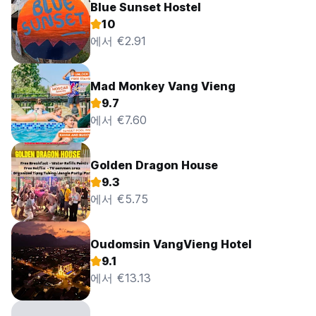
Blue Sunset Hostel
10
에서 €2.91
Mad Monkey Vang Vieng
9.7
에서 €7.60
Golden Dragon House
9.3
에서 €5.75
Oudomsin VangVieng Hotel
9.1
에서 €13.13