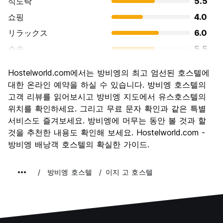
식도락
5.5
쇼핑
4.0
リラックス
6.0
수송
5.5
경치
6.0
Hostelworld.com에서는 방비엥의 최고 엄선된 호스텔에
문화
4.5
대한 온라인 예약을 하실 수 있습니다. 방비엥 호스텔의
나이트 라이프
고객 리뷰를 읽어보시고 방비엥 지도에서 유스호스텔의
9.0
위치를 확인하세요. 그리고 무료 문자 확인과 같은 특별
가격 대비 만족도
7.5
서비스도 즐겨보세요. 방비엥에 머무는 동안 볼 것과 할
것을 추천한 내용도 확인해 보세요. Hostelworld.com -
방비엥 배낭객 호스텔의 확실한 가이드.
방비엥 호스텔
이지 고 호스텔