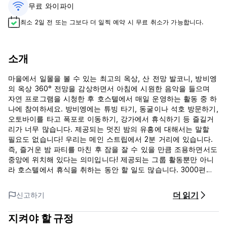
무료 와이파이
최소 2일 전 또는 그보다 더 일찍 예약 시 무료 취소가 가능합니다.
소개
마을에서 일몰을 볼 수 있는 최고의 옥상, 산 전망 발코니, 방비엥
의 옥상 360° 전망을 감상하면서 아침에 시원한 음악을 들으며
자연 프로그램을 시청한 후 호스텔에서 매일 운영하는 활동 중 하
나에 참여하세요. 방비엥에는 튜빙 타기, 동굴이나 석호 방문하기,
오토바이를 타고 폭포로 이동하기, 강가에서 휴식하기 등 즐길거
리가 너무 많습니다. 제공되는 멋진 밤의 유흥에 대해서는 말할
필요도 없습니다! 우리는 메인 스트립에서 2분 거리에 있습니다.
즉, 즐거운 밤 파티를 마친 후 잠을 잘 수 있을 만큼 조용하면서도
중앙에 위치해 있다는 의미입니다! 제공되는 그룹 활동뿐만 아니
라 호스텔에서 휴식을 취하는 동안 할 일도 많습니다. 3000편이
넘는 영화와 TV 시리즈가 있으며 새로운 친구도 사귀고 있습니
다! 항상 놀거나 웅크리고 엎드려 자고 싶어하는 호스텔 개 2마리
더 읽기
신고하기
와 고양이 2마리가 있습니다.
지켜야 할 규정
이곳은 혼자 여행하든 단체로 여행하든 전 세계 사람들을 만날 수