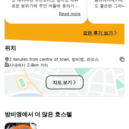
로운 분위기에 주인 커플에 호의가 좋
도 좋은편 그러나 
아서 playstation, 포켓볼 등등 무료고
Read more
많은 외국인과 어울릴 수 있어요!! 위
치도 main street과 5분 정도밖에 차
이가 나지 않고 1층에 사물함이 있어
모든 후기 보기
서 자물쇠만 가져오시면 짐도 안전하
게 지킬 수 있습니다. 시설은 열악하
지만 가격 대비 방비엥에 있는 어느
위치
숙소보다 좋고 호텔보다 좋은 분위기
를 느끼시며 최고의 방비엥을 얻어가
2 minutes from centre of town, 방비엥, 라오스
실 수 있어요!!! 궁금하신점 있으시면
시내에서 2.4km 거리
카톡 jju855로 연락주세요 후기 알려
드릴게욥 !!
지도 보기
방비엥에서 더 많은 호스텔