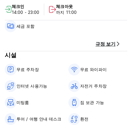
있는 완벽한 장소입니다. 모두가 놀라운 사람들을 만나 놀라운 이
체크인
체크아웃
야기를 공유할 수 있습니다. 현지 직원과 서부 직원 모두와 함께
14:00 - 23:00
까지 11:00
우리는 예산 설정 내에서 두 세계의 최고를 제공한다고 생각하고
싶습니다. 일출과 일몰을 볼 수 있는 수영장과 루프탑이 있어요!
무료 Wi-Fi, 선택하거나 교환할 수 있는 책이 가득한 책장, 아침에
세금 포함
제공되는 무료 차 또는 커피, 휴식과 즐거움을 선사하는 저렴한
바와 주방을 갖추고 있습니다. 숙박하지 않더라도 편하게 오셔서
저희와 함께 휴식을 취하고 Easy Go를 떠나기가 왜 그렇게 어려
규정 보기
운지 알아보세요 :).
시설
우리는 또한 귀하의 향후 여행을 더 쉽게 만들기 위해 호스텔에서
귀하를 데리러 올 버스 및 투어 서비스를 제공합니다. 우리는 워
무료 주차장
무료 와이파이
크인을 위해 항상 침대 몇 개를 남겨두었습니다.
곧 만나기를 바랍니다! :) (Auto-translated from original
인터넷 사용가능
자전거 주차장
language)
미팅룸
짐 보관 가능
투어 / 여행 안내 데스크
환전