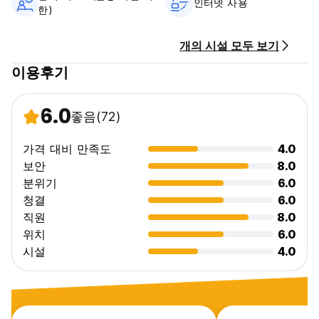
인터넷 사용
한)
수 있습니다. 이 시점 이후에는 예약 비용이 청구됩니다.
체크인: 오후 3시 - 오후 8시
개의 시설 모두 보기
체크아웃:오전 11시 (Auto-translated from original language)
이용후기
6.0
좋음
(72)
가격 대비 만족도
4.0
보안
8.0
분위기
6.0
청결
6.0
직원
8.0
위치
6.0
시설
4.0