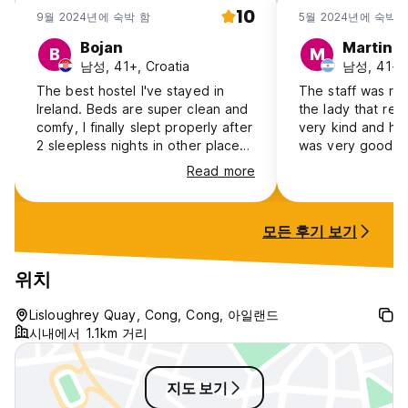
10
9월 2024년에 숙박 함
5월 2024년에 숙박 
Bojan
Martin
B
M
남성, 41+, Croatia
남성, 41+, 
The best hostel I've stayed in
The staff was rea
Ireland. Beds are super clean and
the lady that re
comfy, I finally slept properly after
very kind and he
2 sleepless nights in other places.
was very good a
Big kitchen and dining area, patio,
linen was perfec
Read more
clean showers. Will definitely
overall was very 
come back.
the only thing I 
to have some bre
모든 후기 보기
for a litle extra 
everything was ju
위치
Lisloughrey Quay, Cong, Cong, 아일랜드
시내에서 1.1km 거리
지도 보기