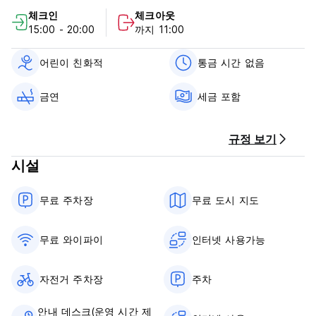
라 아름다운 산책로와 자전거 도로를 갖추고 있습니다. 이 마을의
체크인
체크아웃
역사는 7세기로 거슬러 올라가며 12세기 콩 수도원(Cong
15:00 - 20:00
까지 11:00
Abbey)과 애쉬포드 성이 있는 곳입니다. 방문객들은 스톤 서클,
거석 무덤, 케언즈 및 기네스 전망대에 감탄합니다. 훌륭한 낚시,
보트 대여, 호수 크루즈, 조랑말 트레킹, 매사냥 등은 모두
어린이 친화적
통금 시간 없음
Lakeland House에서 도보 거리에 있습니다. 콰이어트 맨 박물관
및 투어(Quiet Man Museum and Tours)는 고전 존 웨인(John
금연
세금 포함
Wayne) 영화 팬들을 즐겁게 합니다. 웨스트포트(Westport)와 골
웨이(Galway)에서 39km 떨어진 Lakeland House는 아일랜드 서
부를 여행하기에 좋은 위치입니다.
규정 보기
낚시, 하이킹, 카약, 자연 산책 등 관심 분야가 무엇이든 콩에서는
시설
선택의 폭이 넓습니다.
무료 주차장
무료 도시 지도
지역 정보와 지도가 제공되며, 지역 카페와 레스토랑 할인 쿠폰도
제공됩니다.
무료 와이파이
인터넷 사용가능
Cong Camping, Caravan & Glamping Park도 Lakeland House
부지에 있습니다.
자전거 주차장
주차
취소 정책
안내 데스크(운영 시간 제
도착일로부터 최대 7일 전까지는 모든 예약을 무료로 취소하실