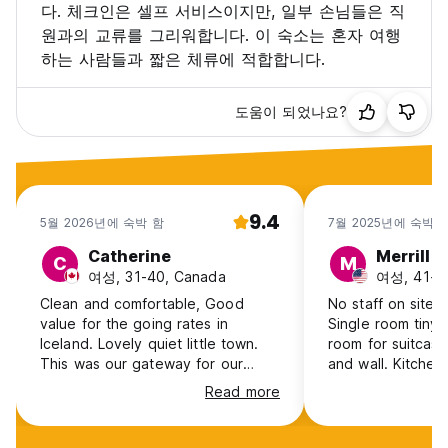
다. 체크인은 셀프 서비스이지만, 일부 손님들은 직
원과의 교류를 그리워합니다. 이 숙소는 혼자 여행
하는 사람들과 짧은 체류에 적합합니다.
도움이 되었나요?
9.4
5월 2026년에 숙박 함
7월 2025년에 숙박 
Catherine
Merrill
C
M
여성, 31-40, Canada
여성, 41+,
Clean and comfortable, Good
No staff on site 
value for the going rates in
Single room tiny 
Iceland. Lovely quiet little town.
room for suitca
This was our gateway for our
and wall. Kitchen
Snaefellsenes tour. Self check in
with decent serv
Read more
so never met any staff. I do mss
Bathrooms clean 
that human connection.
dryers. Common 
comfortable.