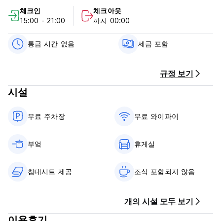
Hlidarvegur 15에 있으며, 조기 또는 늦은 도착 및/또는 출발로
체크인
체크아웃
인해 대체 조치가 필요한 경우를 제외하고 여름철 15:00부터
15:00 - 21:00
까지 00:00
21:00까지 운영됩니다.
숙소에 머무는 모든 투숙객은 TV가 있는 공용 거실과 완비된 주
통금 시간 없음
세금 포함
방을 이용하실 수 있으며, 각 개인 아파트에는 전용 주방과 TV가
있는 휴식 공간이 있습니다.
규정 보기
Grundarfjördur 마을은 은행(현금 지급기 있음), 레스토랑, 슈퍼
시설
마켓, 정비소, 지역 버스 정류장이 있는 주유소 등 다양한 서비스
를 제공합니다. 여름에는 관광객들이 마을에 있는 작은 박물관과
정보 센터를 방문할 수도 있습니다.
무료 주차장
무료 와이파이
우리 호스텔이 모두가 탐내는 그린 호스텔 인증을 받은 몇 안 되
는 시설 중 하나라는 사실을 매우 자랑스럽게 생각합니다. 호스텔
부엌
휴게실
뿐만 아니라 우리 마을과 스나이펠스네스(Snaefellsnes)에서도
환경적으로 건전한 관행을 장려하는 것이 우리의 목표입니다.
(Auto-translated from original language)
침대시트 제공
조식 포함되지 않음
개의 시설 모두 보기
이용후기