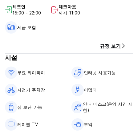
체크인
체크아웃
모든 명소를 방문하세요. 펀 인 타이페이는 비즈니스 여행객 및
15:00 - 22:00
까지 11:00
여가를 즐기는 여행객 모두에게 훌륭한 숙소입니다.
***숙소 정책 및 조건:
세금 포함
1. 체크인은 오후 3시부터이며 체크아웃은 오전 11시까지입니다.
- 도착 예정 시간에 도착할 수 없거나 자정 이후로 체크인해야 하
는 경우 사전에 이메일이나 전화로 연락 주시기 바랍니다.
규정 보기
2. 도착 시 현금 (TWD) 및 신용카드 결제 모두 가능.
시설
3. 취소 정책: 비용 없는 취소를 위해 최소 도착 7일 전 통보 필요.
(1) 도착 4-6일 전 취소: 요금의 60% 부과
(2) 도착 2-3일 전 취소: 요금의 70% 부과
무료 와이파이
인터넷 사용가능
(3) 도착 1일 전 취소: 요금의 80% 부과
(4) 당일 취소 / 노쇼 (no show): 요금 100% 부과
4. 연령제한: 숙박 최소 연령은 15세입니다.
자전거 주차장
어뎁터
5. 금연.
안내 데스크(운영 시간 제
짐 보관 가능
한)
케이블 TV
부엌