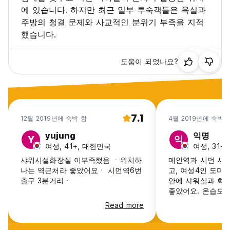
에 있습니다. 하지만 최근 일부 투숙객들은 욕실과
주방의 청결 문제와 사교적인 분위기 부족을 지적
했습니다.
도움이 되었나요?
7.1
12월 2019년에 숙박 함
4월 2019년에 숙박 
yujung
익명
Y
익
여성, 41+, 대한민국
여성, 31-
샤워시설화장실 이부족했음 ㆍ위치하
메인역과 시먼 사이
나는 역근처라 좋았어요ㆍ 시먼역6번
고, 여성4인 도미
출구 3분거리ㆍ
안에 샤워실과 화
좋았어요. 온습도
쾌적했고 청소도 
Read more
되어있었습니다. 
거의없지만 도움이