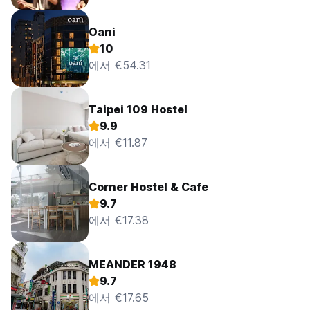
Oani
10
에서 €54.31
Taipei 109 Hostel
9.9
에서 €11.87
Corner Hostel & Cafe
9.7
에서 €17.38
MEANDER 1948
9.7
에서 €17.65