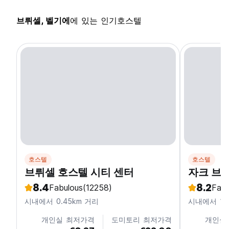
브뤼셀, 벨기에
에 있는 인기호스텔
호스텔
호스텔
브뤼셀 호스텔 시티 센터
자크 브
8.4
8.2
Fabulous
(12258)
Fabu
시내에서 0.45km 거리
시내에서 1.
개인실 최저가격
도미토리 최저가격
개인실