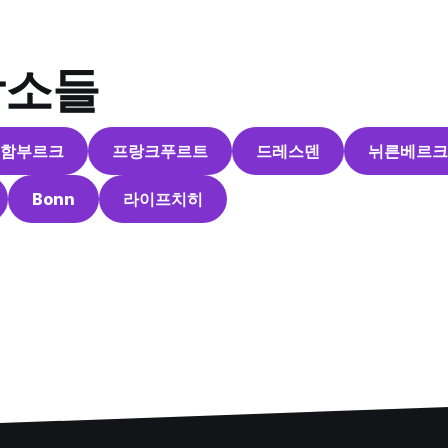
장소들
함부르크
프랑크푸르트
드레스덴
뉘른베르크
Bonn
라이프치히