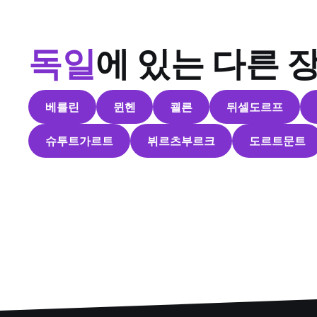
독일
에 있는 다른 
베를린
뮌헨
쾰른
뒤셀도르프
슈투트가르트
뷔르츠부르크
도르트문트