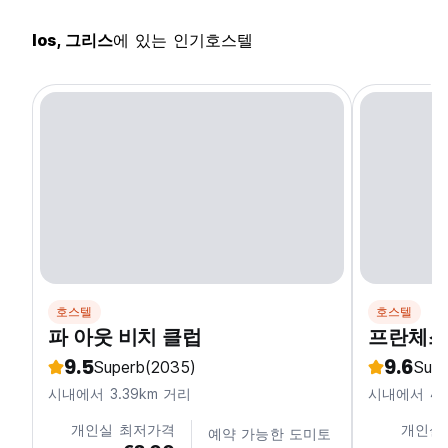
Ios, 그리스
에 있는 인기호스텔
호스텔
호스텔
파 아웃 비치 클럽
프란체스
9.5
9.6
Superb
(2035)
Supe
시내에서 3.39km 거리
시내에서 4.
개인실 최저가격
개인실
예약 가능한 도미토