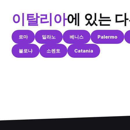
이탈리아
에 있는 
로마
밀라노
베니스
Palermo
볼로냐
소렌토
Catania