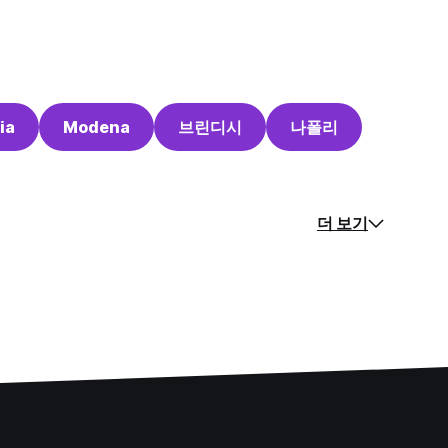
ia
Modena
브린디시
나폴리
더 보기