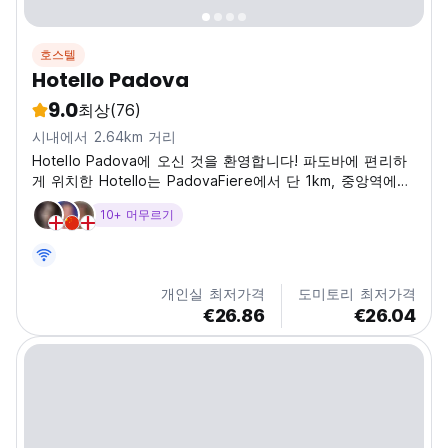
호스텔
Hotello Padova
9.0
최상
(76)
시내에서 2.64km 거리
Hotello Padova에 오신 것을 환영합니다! 파도바에 편리하
게 위치한 Hotello는 PadovaFiere에서 단 1km, 중앙역에서
가까운 거리에 있으며, 멋진 도시 전망을 갖춘 현대적인 숙박
10+ 머무르기
을 제공합니다. 저희 숙소는 전체 금연 시설로, 편안함과 사
교성을 결합하도록 설계되었습니다. 투숙객들은 24시간 프
런트 데스크, 건물 전체에서 무료 고속 Wi-Fi, 그리고 탁구,
테이블 축구, 다트, 비디오 게임이 구비된 활기찬 라운지 및
개인실 최저가격
도미토리 최저가격
게임 공간을 즐길...
€26.86
€26.04