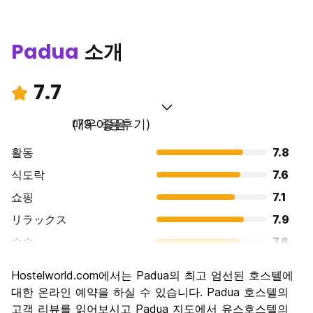
Padua
소개
7.7
매우 좋음
(79 이용후기)
활동
7.8
식도락
7.6
쇼핑
7.1
リラックス
7.9
수송
7.6
경치
8.2
Hostelworld.com에서는 Padua의 최고 엄선된 호스텔에
문화
8.6
대한 온라인 예약을 하실 수 있습니다. Padua 호스텔의
나이트 라이프
고객 리뷰를 읽어보시고 Padua 지도에서 유스호스텔의
6.7