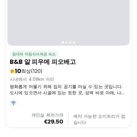
침대와 아침식사제공 숙소
B&B 알 피우메 피오베고
10
최상
(120)
시내에서 4.09km 거리
평화롭게 머물기 위해 집의 공기를 마실 수 있는 곳입니다.
도시에 있으면서 시골에 있는 듯한 곳, 성벽 바로 아래, 나무
와 구름 사이에서 파도바의 아름다움과 역사를 한 눈에 볼
수 있는 곳. 아침 식사로 편안한 음악이 흐르는 부드럽고 비
공식적인 분위기입니다. 우리 시대의 혼란과 광란에서 벗어
개인실 최저가격
예약 가능한 도미토리가 없
나 마음 가까이에서 기분 좋은 즐거움을 재발견하기 위해. 무
€29.50
습니다
성한 초목으로 둘러싸인 조용한 주거 지역에 작은 정원이 있
는 멋진 단독 주택입니다. 파도바는 고대 무역과...