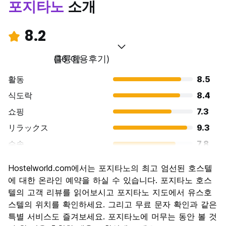
포지타노
소개
8.2
훌륭함
(16 이용후기)
활동
8.5
식도락
8.4
쇼핑
7.3
リラックス
9.3
수송
7.8
경치
9.1
Hostelworld.com에서는 포지타노의 최고 엄선된 호스텔
문화
7.9
에 대한 온라인 예약을 하실 수 있습니다. 포지타노 호스
나이트 라이프
텔의 고객 리뷰를 읽어보시고 포지타노 지도에서 유스호
7.3
스텔의 위치를 확인하세요. 그리고 무료 문자 확인과 같은
가격 대비 만족도
8.0
특별 서비스도 즐겨보세요. 포지타노에 머무는 동안 볼 것