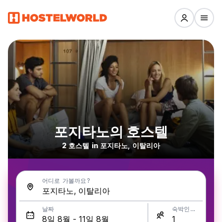
포지타노의 호스텔
2 호스텔 in 포지타노, 이탈리아
어디로 가볼까요?
날짜
숙박인원