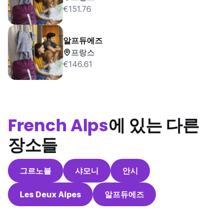
€151.76
알프듀에즈
프랑스
€146.61
French Alps
에 있는 다른
장소들
그르노블
샤모니
안시
Les Deux Alpes
알프듀에즈