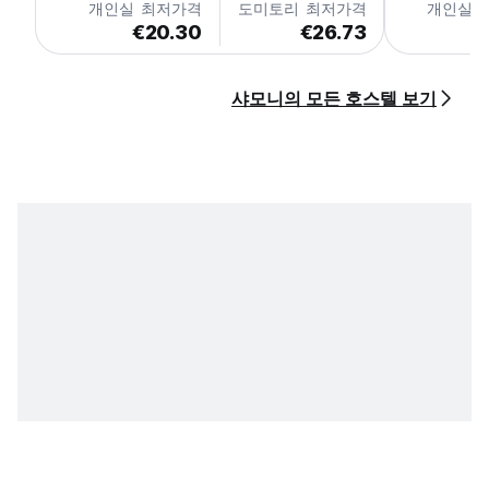
개인실 최저가격
도미토리 최저가격
개인실 
€20.30
€26.73
€
샤모니의 모든 호스텔 보기