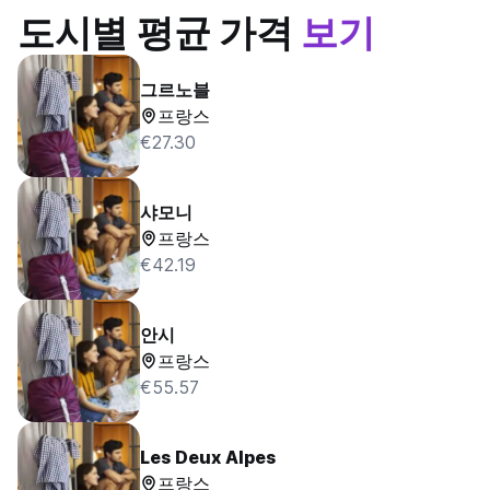
도시별 평균 가격
보기
그르노블
프랑스
€27.30
샤모니
프랑스
€42.19
안시
프랑스
€55.57
Les Deux Alpes
프랑스