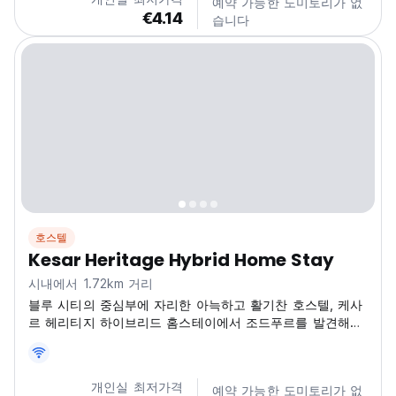
예약 가능한 도미토리가 없
€4.14
습니다
호스텔
Kesar Heritage Hybrid Home Stay
시내에서 1.72km 거리
블루 시티의 중심부에 자리한 아늑하고 활기찬 호스텔, 케사
르 헤리티지 하이브리드 홈스테이에서 조드푸르를 발견해보
세요! 킬리 카나, 소다가란 모할라에 위치하여 조드푸르의 풍
부한 역사와 다채로운 문화를 탐험하기에 완벽한 장소입니
다. 저희만의 독특한 하이브리드 홈스테이는 전통적인 매력
개인실 최저가격
예약 가능한 도미토리가 없
과 현대적인 편리함이 조화를 이루며 모든 여행객에게 환영