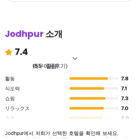
Jodhpur
소개
7.4
매우 좋음
(55 이용후기)
활동
7.8
식도락
7.1
쇼핑
7.3
リラックス
7.0
수송
6.9
경치
8.5
Jodhpur에서 저희가 선택한 호텔을 확인해 보세요.
문화
8.4