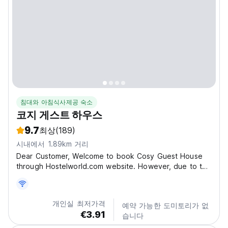
침대와 아침식사제공 숙소
코지 게스트 하우스
9.7
최상
(189)
시내에서 1.89km 거리
Dear Customer, Welcome to book Cosy Guest House
through Hostelworld.com website. However, due to the
serious No Show case happened recently, please be
aware of our policy as follows: 1. Please send us your
arrival details by e-mail once you made the online...
개인실 최저가격
예약 가능한 도미토리가 없
€3.91
습니다