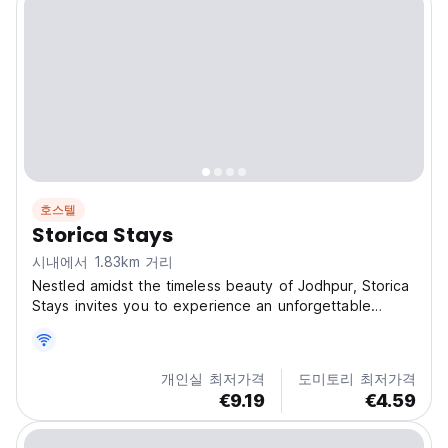
호스텔
Storica Stays
시내에서 1.83km 거리
Nestled amidst the timeless beauty of Jodhpur, Storica
Stays invites you to experience an unforgettable
journey. With stunning fort views from its rooftop
restaurant, this heritage backpacker hostel promises a
unique blend of comfort and adventure. Discover...
개인실 최저가격
도미토리 최저가격
€9.19
€4.59