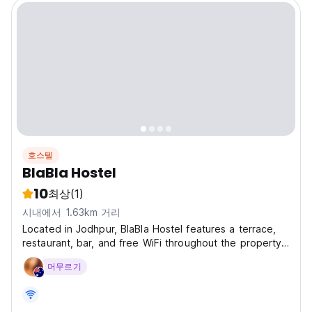
호스텔
BlaBla Hostel
10
최상
(1)
시내에서 1.63km 거리
Located in Jodhpur, BlaBla Hostel features a terrace,
restaurant, bar, and free WiFi throughout the property.
The property is situated 3 km from Mehrangarh Fort,
머무르기
2.1 km from Jodhpur Railway Station and 3.3 km from
Jaswant Thada. The accommodation provides...