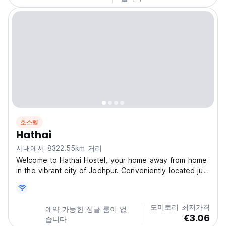
호스텔
Hathai
시내에서 8322.55km 거리
Welcome to Hathai Hostel, your home away from home
in the vibrant city of Jodhpur. Conveniently located just
2 km from the iconic Mehrangarh Fort and 1.9 km from
the serene Jaswant Thada, our hostel is an ideal
choice for travelers looking to explore Jodhpur's...
도미토리 최저가격
예약 가능한 싱글 룸이 없
€3.06
습니다