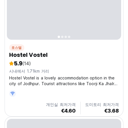
호스텔
Hostel Vostel
5.9
(14)
시내에서 1.71km 거리
Hostel Vostel is a lovely accommodation option in the
city of Jodhpur. Tourist attractions like Toorji Ka Jhalra,
Mehrangarh Fort, Kunj Bihari Temple, Raj Ranchhodji
Temple & many more are quite close to this property.
The property provides both Dorms & private...
개인실 최저가격
도미토리 최저가격
€4.60
€3.68