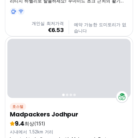
리티지 하벨리로 탈출하세요! 우마이드 초크 근처의 활기찬
브라민 키 갈리 한가운데에 있는 골레 나디에 위치한 저희
하벨리는 진정하고 잊을 수 없는 인도 경험을 제공합니다. 전
통 건축과 따뜻한 환대로 둘러싸여 시간을 거슬러 올라가는
개인실 최저가격
예약 가능한 도미토리가 없
상상을 해보세요. 전통에 뿌리를 두고 있지만 편안한 숙박을
€6.53
습니다
보장하기 위해 현대적인 편안함을 제공합니다. 조드푸르의
번화한 시장과 역사적인 유적지를 탐험하고 아늑하고 세련
된...
호스텔
Madpackers Jodhpur
9.4
최상
(151)
시내에서 1.52km 거리