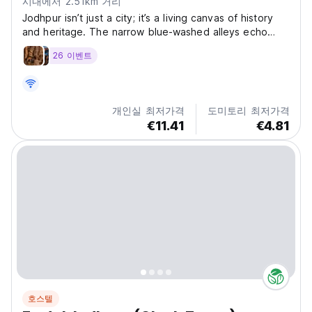
시내에서 2.51km 거리
Jodhpur isn’t just a city; it’s a living canvas of history
and heritage. The narrow blue-washed alleys echo
with the laughter of locals, the towering Mehrangarh
26 이벤트
Fort narrates tales of valor, and the aroma of street-
side mirchi vadas fills the air. From its...
개인실 최저가격
도미토리 최저가격
€11.41
€4.81
호스텔