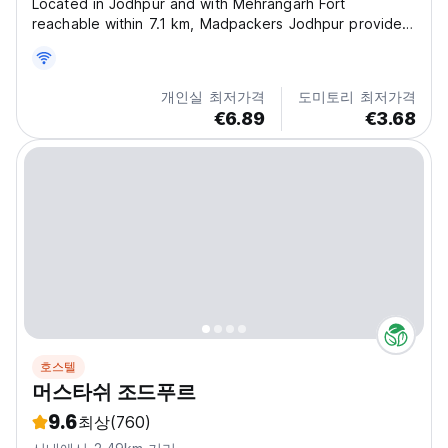
Located in Jodhpur and with Mehrangarh Fort
reachable within 7.1 km, Madpackers Jodhpur provides
a garden, non-smoking rooms, free WiFi throughout the
property and a shared lounge. At the hostel, every
room is fitted with a private bathroom with a shower....
개인실 최저가격
도미토리 최저가격
€6.89
€3.68
호스텔
머스타쉬 조드푸르
9.6
최상
(760)