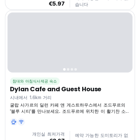
€5.97
습니다
받는 분위기를 선사합니다. 밖으로 나가 미로 같은 거리를 거
닐며 번화한 시장, 고대 사원, 그리고 상징적인 메헤랑가르
요새를...
침대와 아침식사제공 숙소
Dylan Cafe and Guest House
시내에서 1.6km 거리
굴랍 사가르의 딜런 카페 앤 게스트하우스에서 조드푸르의
'블루 시티'를 만나보세요. 조드푸르에 위치한 이 활기찬 소
셜 게스트하우스는 진정한 경험과 교류를 원하는 혼자 여행
객에게 완벽합니다. (Auto-translated from original
language)
개인실 최저가격
예약 가능한 도미토리가 없