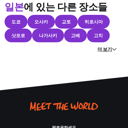
일본
에 있는 다른 장소들
도쿄
오사카
교토
히로시마
삿포로
나가사키
고베
고치
더 보기
팔로우하세요