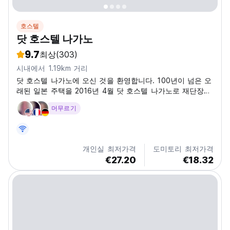
호스텔
닷 호스텔 나가노
9.7
최상
(303)
시내에서 1.19km 거리
닷 호스텔 나가노에 오신 것을 환영합니다. 100년이 넘은 오
래된 일본 주택을 2016년 4월 닷 호스텔 나가노로 재단장했
습니다. 전통적인 일본 생활을 체험할 수 있습니다. 젠코지사
머무르기
가 1분, 나가노역이 20분 거리에 있어서 이 사랑스러운 도시
를 쉽게 둘러볼 수 있는 곳입니다. 닷 호스텔 나가노는 4종류
의 객실이 있습니다: 혼성 도미토리, 여성 도미토리, 싱글룸,
다다미방. 넓은 거실이 있어서 음식이나 음료를 즐길 수 있
개인실 최저가격
도미토리 최저가격
고, 무료 와이파이를 이용해서 일을...
€27.20
€18.32