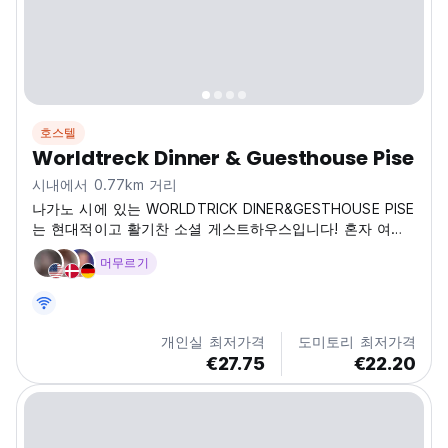
호스텔
Worldtreck Dinner & Guesthouse Pise
시내에서 0.77km 거리
나가노 시에 있는 WORLDTRICK DINER&GESTHOUSE PISE
는 현대적이고 활기찬 소셜 게스트하우스입니다! 혼자 여행
하는 분들에게 완벽한 곳으로, 맛있는 현지 음식을 즐기고 새
머무르기
로운 친구들을 쉽게 만날 수 있습니다. 이 게스트하우스는 나
가노의 멋진 사찰과 신나는 슬로프를 탐험하기 위한 이상적
인 모험의 거점이 될 거예요! (Auto-translated from
original language)
개인실 최저가격
도미토리 최저가격
€27.75
€22.20