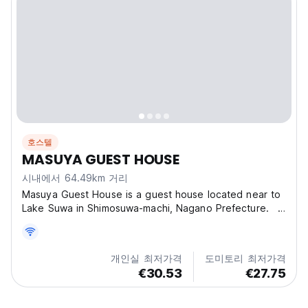
호스텔
MASUYA GUEST HOUSE
시내에서 64.49km 거리
Masuya Guest House is a guest house located near to
Lake Suwa in Shimosuwa-machi, Nagano Prefecture.
With its mighty red brick gate, this travelers inn has
been welcoming guests since the Meiji Era and can be
found on maps of that time. We have kept not...
개인실 최저가격
도미토리 최저가격
€30.53
€27.75