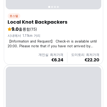
호스텔
Local Knot Backpackers
9.0
훌륭함
(15)
시내에서 1.11km 거리
【Information and Request】 Check-in is available until
20:00. Please note that if you have not arrived by
20:00 and we have not received any communication
개인실 최저가격
도미토리 최저가격
from you, your reservation will be treated as a no-
€6.24
€22.20
show (cancellation) and a 100% charge for the day...