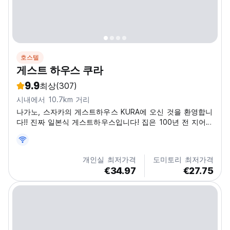
호스텔
게스트 하우스 쿠라
9.9
최상
(307)
시내에서 10.7km 거리
나가노, 스자카의 게스트하우스 KURA에 오신 것을 환영합니
다!! 진짜 일본식 게스트하우스입니다! 집은 100년 전 지어졌
고, 2012년 일본풍 예스러움을 보존하도록 재단장했습니다.
모든 객실은 다다미를 갖추고 있고, 전통 요를 가지고 있습니
다. 편안하고 아늑한 객실에서 지내면서 전통 일본 생활양식
개인실 최저가격
도미토리 최저가격
을 체험할 수 있습니다. 게스트하우스 내부의 선반, 계단, 미
€34.97
€27.75
닫이문, 장식 등은 원래 가구를 그대로 사용하여, 에도와 메
이지 시대의 분위기를 보존하고 있습니다....