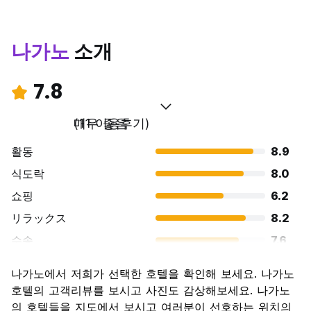
나가노
소개
7.8
매우 좋음
(11 이용후기)
활동
8.9
식도락
8.0
쇼핑
6.2
リラックス
8.2
수송
7.6
경치
8.7
나가노에서 저희가 선택한 호텔을 확인해 보세요. 나가노
문화
8.9
호텔의 고객리뷰를 보시고 사진도 감상해보세요. 나가노
나이트 라이프
의 호텔들을 지도에서 보시고 여러분이 선호하는 위치의
5.5