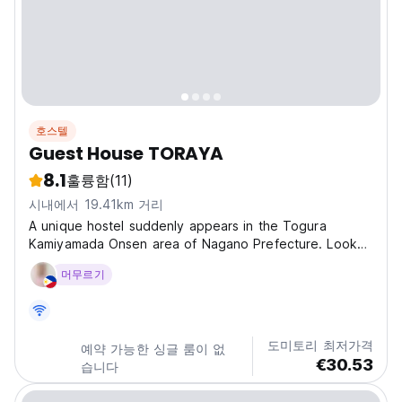
호스텔
Guest House TORAYA
8.1
훌륭함
(11)
시내에서 19.41km 거리
A unique hostel suddenly appears in the Togura
Kamiyamada Onsen area of Nagano Prefecture. Look
for the large retro red sign from the Showa era!
머무르기
[Guesthouse TORAYA] had its grand opening on April
17, 2022. Inspired by Tora-san from the movie 'Otoko
wa Tsurai...
도미토리 최저가격
예약 가능한 싱글 룸이 없
€30.53
습니다