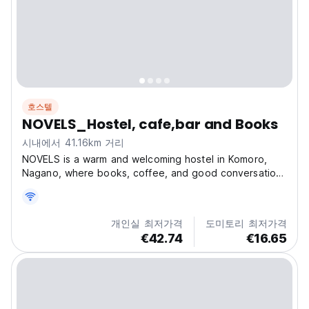
호스텔
NOVELS_Hostel, cafe,bar and Books
시내에서 41.16km 거리
NOVELS is a warm and welcoming hostel in Komoro,
Nagano, where books, coffee, and good conversations
come together. It’s the perfect base for exploring
Nagano’s nature, culture, and local experiences—from
mountain hikes to hot springs, or even a day trip...
개인실 최저가격
도미토리 최저가격
€42.74
€16.65