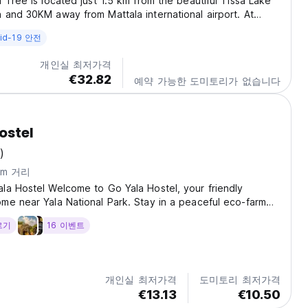
 Tree is located just 1.5 km from the beautiful Tissa Lake
and 30KM away from Mattala international airport. At
 Tree you will find a garden and terrace. Other facilities
id-19 안전
 property include a tour desk,...
개인실 최저가격
€32.82
예약 가능한 도미토리가 없습니다
ostel
)
km 거리
la Hostel Welcome to Go Yala Hostel, your friendly
e near Yala National Park. Stay in a peaceful eco-farm
other travelers, and join the most affordable sharing jeep
르기
16 이벤트
 If you want nature, wildlife, a...
개인실 최저가격
도미토리 최저가격
€13.13
€10.50