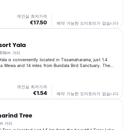
as of the property. Double room here will provide you a
den view and a seating area....
개인실 최저가격
€17.50
예약 가능한 도미토리가 없습니다
sort Yala
89km 거리
Yala is conveniently located in Tissamaharama, just 1.4
sa Wewa and 14 miles from Bundala Bird Sanctuary. The
s a range of amenities, including a restaurant, a 24-hour
l-day security, and free WiFi....
개인실 최저가격
€1.54
예약 가능한 도미토리가 없습니다
arind Tree
km 거리