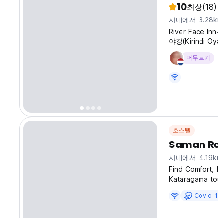
10
최상
(18)
시내에서 3.28
River Face
야강(Kirindi
과 24시간 프
머무르기
객실은 선풍기로
은 실내 욕실과
서는 수하물 보관
호스텔
Saman Re
시내에서 4.19
Find Comfort,
Kataragama tou
friendly settin
Covid-
the Yala Natio