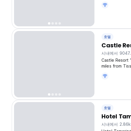
the public are
river or a gar
호텔
Castle Re
시내에서 9047.
Castle Resort 
miles from Tis
property offer
front desk, ful
호텔
Hotel Tam
시내에서 2.86