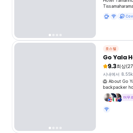
Hotel Tamarind
Tissamaharama 
Hotel Tamarind
Cov
offered at the
호스텔
Go Yala H
9.3
최상
(27
시내에서 8.55
🦁 About Go Ya
backpacker hom
setting, meet 
머무
safaris in Yala.