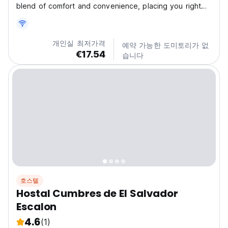
blend of comfort and convenience, placing you right
where everything is within easy reach. Just 10 minutes
from the airport and the golden shores of the beach,
and only 5 minutes from local favorites...
개인실 최저가격
예약 가능한 도미토리가 없
€17.54
습니다
호스텔
Hostal Cumbres de El Salvador
Escalon
4.6
(1)