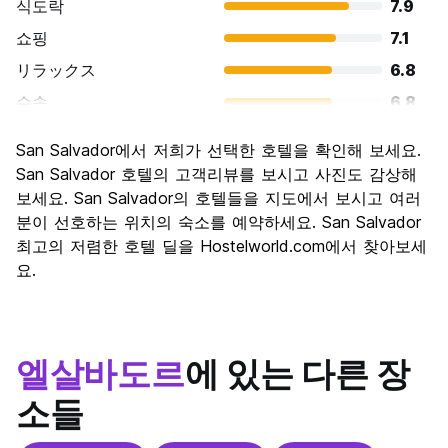
식도락
7.9
쇼핑
7.1
リラックス
6.8
수송
6.8
경치
7.2
San Salvador에서 저희가 선택한 호텔을 확인해 보세요.
문화
7.6
San Salvador 호텔의 고객리뷰를 보시고 사진도 감상해
나이트 라이프
보세요. San Salvador의 호텔들을 지도에서 보시고 여러
6.9
분이 선호하는 위치의 숙소를 예약하세요. San Salvador
가격 대비 만족도
8.0
최고의 저렴한 호텔 딜을 Hostelworld.com에서 찾아보세
요.
엘살바도르
에 있는 다른 장
소들