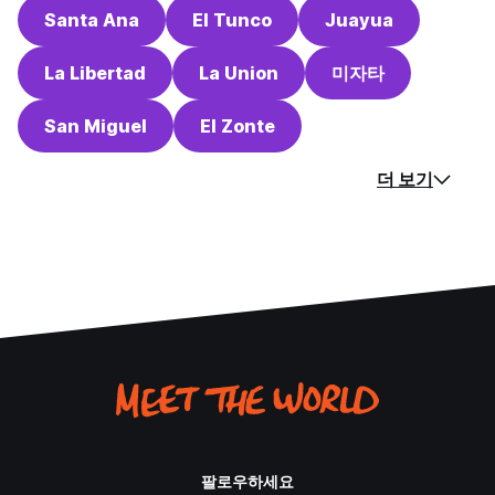
Santa Ana
El Tunco
Juayua
La Libertad
La Union
미자타
San Miguel
El Zonte
더 보기
팔로우하세요