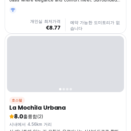
by a tranquil garden and featuring a spacious terrace,
this upscale guest house invites guests to unwind while
enjoying peaceful views from private balconies...
개인실 최저가격
예약 가능한 도미토리가 없
€8.77
습니다
호스텔
La Mochila Urbana
8.0
훌륭함
(2)
시내에서 4.56km 거리