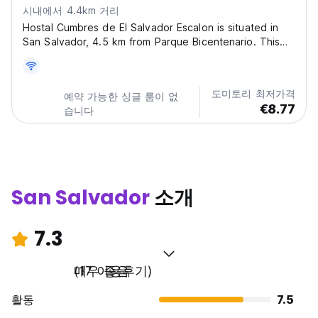
시내에서 4.4km 거리
Hostal Cumbres de El Salvador Escalon is situated in
San Salvador, 4.5 km from Parque Bicentenario. This
welcoming hostel features a garden, free private
parking, and a spacious terrace for guests to relax.
Complimentary Wi-Fi is accessible throughout the...
도미토리 최저가격
예약 가능한 싱글 룸이 없
€8.77
습니다
San Salvador
소개
7.3
매우 좋음
(17 이용후기)
활동
7.5