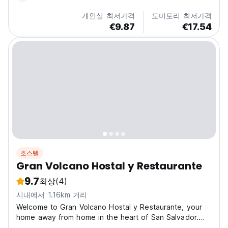
개인실 최저가격
도미토리 최저가격
€9.87
€17.54
호스텔
Gran Volcano Hostal y Restaurante
9.7
최상
(4)
시내에서 1.16km 거리
Welcome to Gran Volcano Hostal y Restaurante, your
home away from home in the heart of San Salvador.
Our hostel and restaurant is a cozy and welcoming