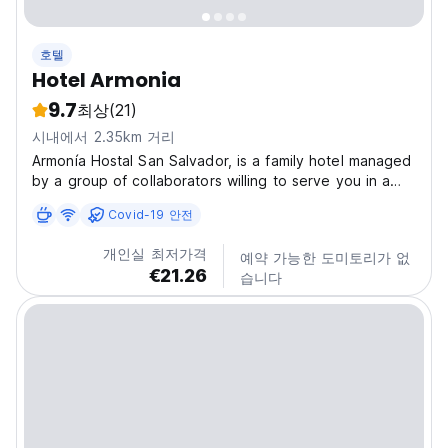
호텔
Hotel Armonia
9.7
최상
(21)
시내에서 2.35km 거리
Armonía Hostal San Salvador, is a family hotel managed
by a group of collaborators willing to serve you in a
personalized way. Our hotel is open 24 hours, daily
Covid-19 안전
cleaning, typical and american breakfasts and a garden
where you can enjoy a delicious 100% salvadorean...
개인실 최저가격
예약 가능한 도미토리가 없
€21.26
습니다