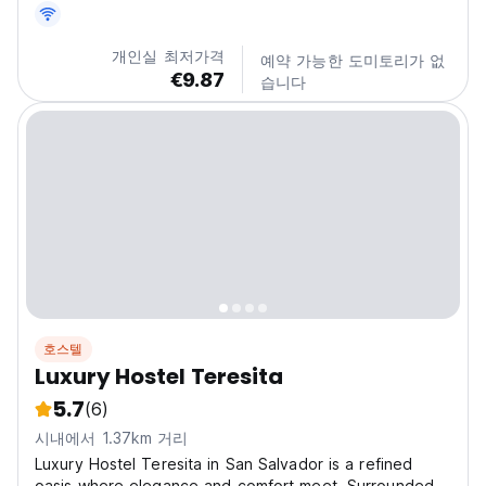
retreat that offers comfortable accommodation,
delicious food, and stunning views of the surrounding
개인실 최저가격
예약 가능한 도미토리가 없
landscape....
€9.87
습니다
호스텔
Luxury Hostel Teresita
5.7
(6)
시내에서 1.37km 거리
Luxury Hostel Teresita in San Salvador is a refined
oasis where elegance and comfort meet. Surrounded