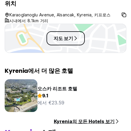
위치
Kyrenia 마을의 풍경에 독특한 흔적을 남깁니다. 푸른 지중해가
도보 거리에 있는 섬의 해안선은 어디에서나 가장 훌륭하고 때묻
Karaoglanoglu Avenue, Alsancak, Kyrenia, 키프로스
지 않은 해변을 자랑합니다. 아이스 클럽, 바코드 및 탈출 비치 클
시내에서 8.1km 거리
럽은 도보로 단 2분 거리에 있습니다.
****호스텔월드 투숙객을 위한 특별 혜택****
지도 보기
0~10세 무료(가족과 함께 사용 시 최대 1명)
로비에서 무료 무선 인터넷 접속
무료 환영 음료(현지 전용)
무료 도시 지도 및 브로셔
24시간 무료 에어컨과 온수
Kyrenia에서 더 많은 호텔
가격에 모든 세금이 포함되어 있습니다. (숨겨진 비용 없음)
오스카 리조트 호텔
*****식사 장소와 이동 방법에 관해 귀하가 원하는 모든 정보를
9.1
제공해 드립니다. 귀하가 알아야 할 모든 정보가 담긴 브로셔가
에서 €23.59
있는 안내소가 마련되어 있으며, 저희 직원은 항상 다른 모든 것
에 대해 기꺼이 도움을 드릴 것입니다. 너는 필요할지도 모른다
*****
Kyrenia의 모든 Hotels 보기
곧 여러분을 환영할 수 있기를 바랍니다!!! (Auto-translated from