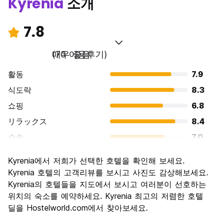
Kyrenia
소개
original language)
7.8
매우 좋음
(70 이용후기)
활동
7.9
식도락
8.3
쇼핑
6.8
リラックス
8.4
수송
7.0
경치
8.2
Kyrenia에서 저희가 선택한 호텔을 확인해 보세요.
문화
8.5
Kyrenia 호텔의 고객리뷰를 보시고 사진도 감상해보세요.
나이트 라이프
Kyrenia의 호텔들을 지도에서 보시고 여러분이 선호하는
7.3
위치의 숙소를 예약하세요. Kyrenia 최고의 저렴한 호텔
가격 대비 만족도
8.1
딜을 Hostelworld.com에서 찾아보세요.