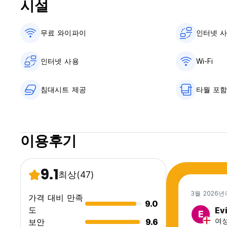
시설
무료 와이파이
인터넷 
인터넷 사용
Wi-Fi
침대시트 제공
타월 포
이용후기
9.1
최상
(47)
3월 2026년
가격 대비 만족
9.0
도
Ev
E
여성,
보안
9.6