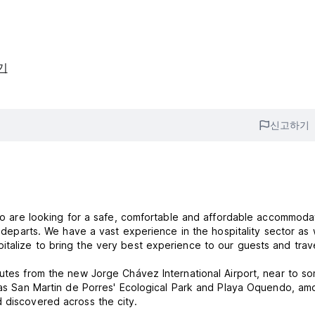
기
신고하기
who are looking for a safe, comfortable and affordable accommodat
t departs. We have a vast experience in the hospitality sector as 
talize to bring the very best experience to our guests and trav
nutes from the new Jorge Chávez International Airport, near to s
h as San Martin de Porres' Ecological Park and Playa Oquendo, am
d discovered across the city.