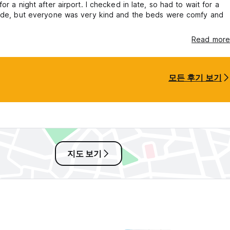
for a night after airport. I checked in late, so had to wait for a
side, but everyone was very kind and the beds were comfy and
Read more
모든 후기 보기
지도 보기