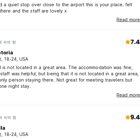
d a quiet stop over close to the airport this is your place. felt
there and the staff are lovely x
Read more
7.4
에 숙박 함
ctoria
, 18-24, USA
l is not located in a great area. The accommodation was fine,
staff was helpful, but being that it is not located in a great area,
only person staying there. Not great for meeting travelers but
 one night stay.
Read more
9.4
에 숙박 함
lla
, 18-24, USA