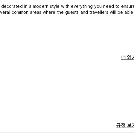
 decorated in a modern style with everything you need to ensur
several common areas where the guests and travellers will be able
더 읽
규정 보