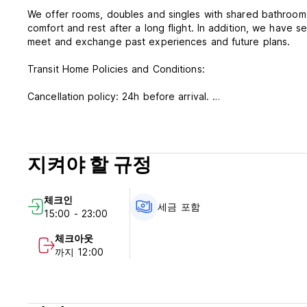
We offer rooms, doubles and singles with shared bathroom
comfort and rest after a long flight. In addition, we have 
meet and exchange past experiences and future plans.
Transit Home Policies and Conditions:
Cancellation policy: 24h before arrival.
Check in from 15:00.
Check out before 12:00.
지켜야 할 규정
Payment upon arrival by cash, credit cards.
This property might pre-authorize your credit card.
체크인
Taxes included.
세금 포함
15:00 - 23:00
General:
체크아웃
까지 12:00
The reception is open until 11:00 PM.
No curfew.
The maximum period of stay is 14 days.