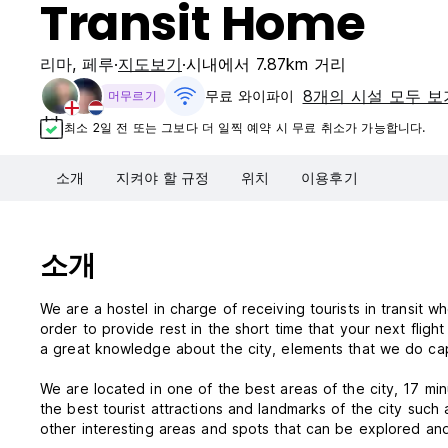
Transit Home
리마
,
페루
지도보기
시내에서 7.87km 거리
8개의 시설 모두 보
무료 와이파이
머무르기
최소 2일 전 또는 그보다 더 일찍 예약 시 무료 취소가 가능합니다.
소개
지켜야 할 규정
위치
이용후기
소개
We are a hostel in charge of receiving tourists in transit 
order to provide rest in the short time that your next fligh
a great knowledge about the city, elements that we do capi
We are located in one of the best areas of the city, 17 mi
the best tourist attractions and landmarks of the city suc
other interesting areas and spots that can be explored an