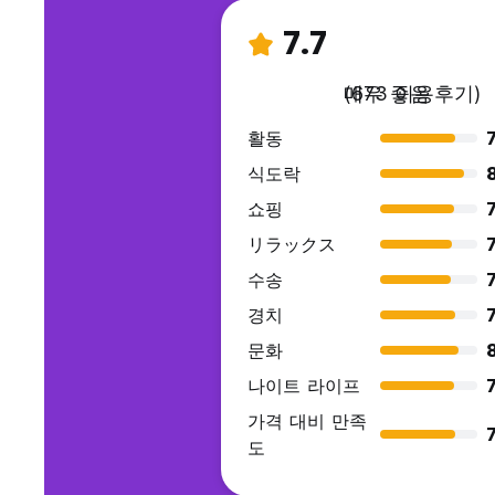
7.7
매우 좋음
(673 이용후기)
활동
7
식도락
쇼핑
7
リラックス
7
수송
7
경치
7
문화
8
나이트 라이프
7
가격 대비 만족
7
도